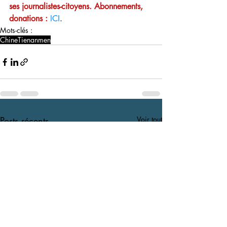
ses journalistes-citoyens. Abonnements, 
donations : 
ICI
.  
Mots-clés :
Chine
Tienanmen
Posts récents
Voir tout