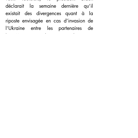
déclarait la semaine dernière qu’il 
existait des divergences quant à la 
riposte envisagée en cas d’invasion de 
l’Ukraine entre les partenaires de 
l’OTAN. Cette phrase pour le moins 
dévastatrice fut aussitôt rectifiée par la 
vice-présidente Kamala Harris, 
certainement alertée par ses propres 
conseillers, qui réaffirmait aussitôt que la 
riposte des Etats-Unis serait très « 
agressive ». Depuis des semaines, les 
membres de l’OTAN clament que le prix 
à payer pour une agression de l’Ukraine 
sera « très fort », notamment l’Allemagne 
qui vient de décider, au grand dam de 
ses voisins de l’Est européen, de ne plus 
exporter d’armes en Ukraine et d’interdire 
toute utilisation de matériel allemand 