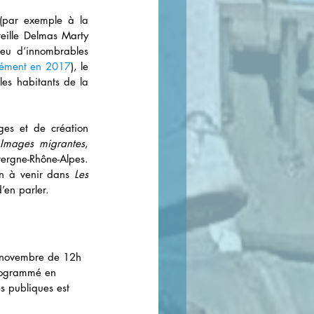
 (par exemple à la 
ille Delmas Marty 
ieu d’innombrables 
lément en 2017
), le 
les habitants de la 
ges et de création 
 
Images migrantes
, 
ergne-Rhône-Alpes. 
n à venir dans 
Les 
’en parler. 
3 novembre de 12h 
rogrammé en 
s publiques est 