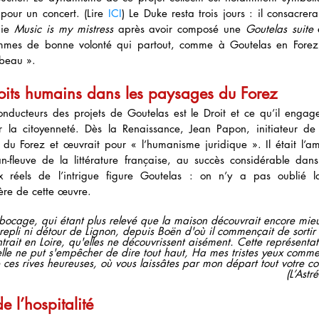
our un concert. (Lire 
ICI
) Le Duke resta trois jours : il consacrer
ie 
Music is my mistress 
après avoir composé une 
Goutelas suite 
mmes de bonne volonté qui partout, comme à Goutelas en Forez
 beau ». 
its humains dans les paysages du Forez
onducteurs des projets de Goutelas est le Droit et ce qu’il engage 
r la citoyenneté. Dès la Renaissance, Jean Papon, initiateur de 
 du Forez et œuvrait pour « l’humanisme juridique ». Il était l’am
x réels de l’intrigue figure Goutelas : on n’y a pas oublié la p
ère de cette œuvre.
 bocage, qui étant plus relevé que la maison découvrait encore mieux
t repli ni détour de Lignon, depuis Boën d'où il commençait de sorti
ntrait en Loire, qu'elles ne découvrissent aisément. Cette représentati
'elle ne put s'empêcher de dire tout haut, Ha mes tristes yeux comme
 ces rives heureuses, où vous laissâtes par mon départ tout votre co
(L’Astr
e l’hospitalité 