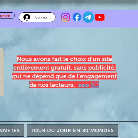
crire
Connexion
Nous avons fait le choix d'un site
entièrement gratuit, sans publicité,
qui ne dépend que de l'engagement
de nos lecteurs.
>>>
ICI
NNETES
TOUR DU JOUR EN 80 MONDES