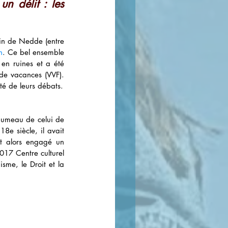
n délit : les 
in de Nedde (entre 
n
. Ce bel ensemble 
en ruines et a été 
de vacances (VVF). 
ité de leurs débats.
jumeau de celui de 
e siècle, il avait 
t alors engagé un 
017 Centre culturel 
sme, le Droit et la 