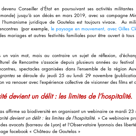
devenu Conseiller d’État en poursuivant ses activités militantes
 monde) jusqu’à son décès en mars 2019, avec sa compagne Mire
, l’humanisme juridique de Goutelas est toujours vivace.  Au mil
rencontres  (par exemple, 
le paysage en mouvement, avec Gilles C
es mariages et autres festivités familiales pour être ouvert à tous 
pas un vain mot, mais au contraire un sujet de réflexion, d’échan
lturel de Rencontre s’associe depuis plusieurs années au festival
ncontres, spectacles organisées dans l’ensemble de la région Auv
grantes
 se déroule du jeudi 25 au lundi 29 novembre (publicatio
on va renouer avec l’expérience collective de visionner des films et d
é devient un délit : les limites de l’hospitalité.
las affirme sa biodiversité en organisant un webinaire ce mardi 2
ité devient un délit : les limites de l’hospitalité
. » Ce webinaire p
des avocats (barreau de Lyon) et l’Observatoire lyonnais des liberté
a page facebook « Château de Goutelas » 