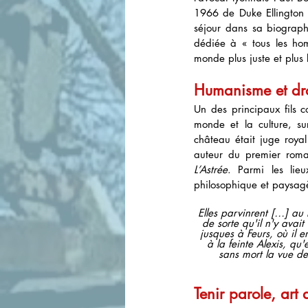
1966 de Duke Ellington p
séjour dans sa biograph
dédiée à « tous les ho
monde plus juste et plus
Humanisme et dro
Un des principaux fils c
monde et la culture, su
château était juge royal
L’Astrée
. Parmi les lieu
philosophique et paysag
Elles parvinrent […] au
de sorte qu'il n'y avai
jusques à Feurs, où il e
à la feinte Alexis, qu
sans mort la vue de
Tenir parole, art d