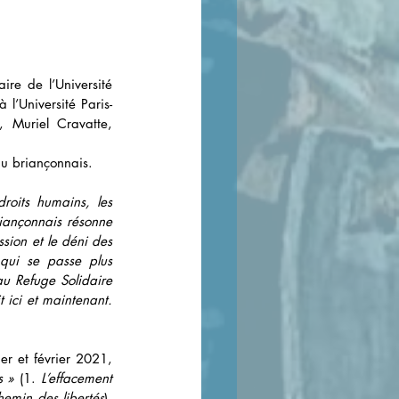
l’Université Paris-
 Muriel Cravatte, 
du briançonnais. 
roits humains, les 
riançonnais résonne 
sion et le déni des 
 qui se passe plus 
u Refuge Solidaire 
 ici et maintenant. 
r et février 2021, 
s »
 (1. 
L’effacement 
chemin des libertés
).