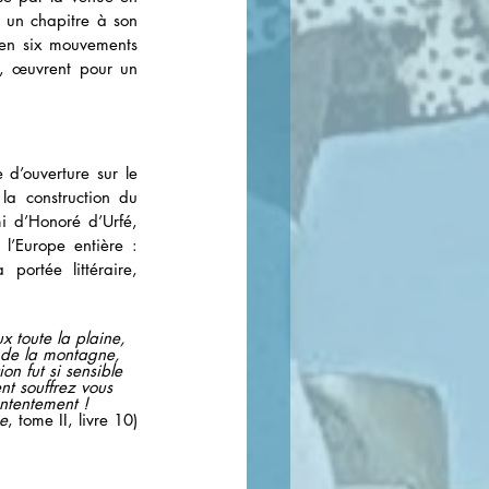
a un chapitre à son 
en six mouvements 
, œuvrent pour un 
d’ouverture sur le 
la construction du 
i d’Honoré d’Urfé, 
auteur du premier roman-fleuve de la littérature française, au succès considérable dans l’Europe entière : 
ortée littéraire, 
 toute la plaine, 
r de la montagne, 
on fut si sensible 
nt souffrez vous 
ntentement !  
ée
, tome II, livre 10)