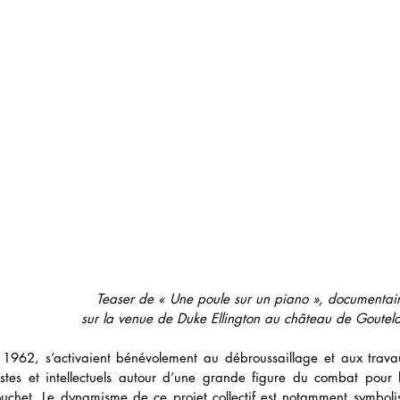
Teaser de « Une poule sur un piano », documentair
sur la venue de Duke Ellington au château de Goutela
s 1962, s’activaient bénévolement au débroussaillage et aux trav
istes et intellectuels autour d’une grande figure du combat pour l
ouchet. Le dynamisme de ce projet collectif est notamment symboli