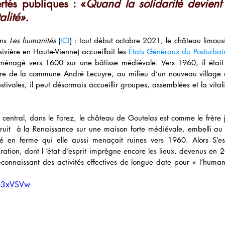
rtés publiques : «
Quand la solidarité devient u
alité».
ns 
Les humanités
 (
ICI
) : tout début octobre 2021, le château limous
sivière en Haute-Vienne) accueillait les 
États Généraux du Posturbai
ménagé vers 1600 sur une bâtisse médiévale. Vers 1960, il était 
ire de la commune André Lecuyre, au milieu d’un nouveau village 
tivales, il peut désormais accueillir groupes, assemblées et la vital
f central, dans le Forez, le château de Goutelas est comme le frère 
it  à la Renaissance sur une maison forte médiévale, embelli au 18
mé en ferme qui elle aussi menaçait ruines vers 1960. Alors S’es
ration, dont l ‘état d’esprit imprègne encore les lieux, devenus en 2
connaissant des activités effectives de longue date pour « l’humani
Ve3xVSVw