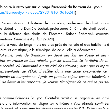
binaire à retrouver sur la page Facebook du Barreau de Lyon : 
.com/Barreaulyon/videos/2933181013610241
)
e débat entre Danièle Lochak,professeure émérite de droit public à 
de la défense des droits de l’homme, Sabah Rahmani, avocate,
mentaire 
Demain est si loin
 (2020).
atte a vécu de longs mois au plus près du terrain et des habitants 
re et artistique, elle témoigne de ce qu’elle a découvert :
italienne, près de Briançon, en dépit des lois sur l’asile et des d
trer en France se font refouler par les autorités. Le territoire du b
société, où l’humanité est du côté des citoyens, alors que la répres
eprésentants de l’État. Il reflète dans une zone circonscrite ce
ationale ou européenne. Après un premier séjour comme bénévole a
 de filmer m’est apparue. Je voulais témoigner de ce qui se passait
s comme Sciences Po Lyon, Goutelas avait aussi organisé, en janvie
 d’une intervention artistique sur le thème 
« Nos libertés confinée
 la santé plus fort que les libertés fondamentales ? 3. Retrouver le 