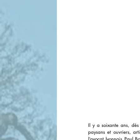
Il y a soixante ans, dè
paysans et ouvriers, art
l’avocat lyonnais Paul B