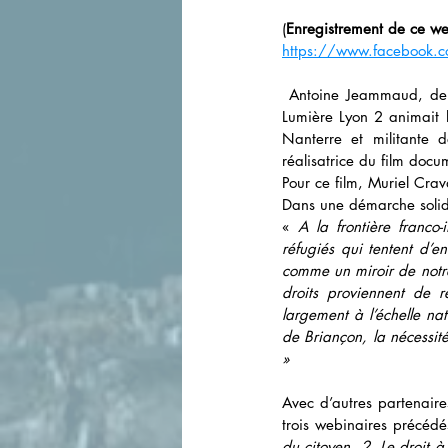
(
Enregistrement de ce we
https://www.facebook
 Antoine Jeammaud, de l’association du Château de Goutelas, professeur de droit honoraire de l’Université 
Lumière Lyon 2 animait l
Nanterre et militante 
réalisatrice du film docu
Pour ce film, Muriel Crav
Dans une démarche solidai
« 
A la frontière franco-
réfugiés qui tentent d’en
comme un miroir de notre 
droits proviennent de r
largement à l’échelle n
de Briançon, la nécessité
»
Avec d’autres partenaire
trois webinaires précédés
du citoyen, 2. Le droit à