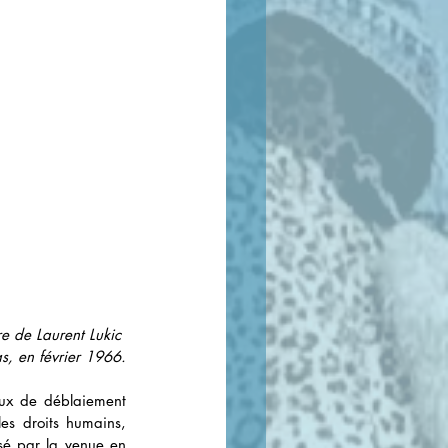
e de Laurent Lukic 
s, en février 1966.
aux de déblaiement 
es droits humains, 
sé par la venue en 