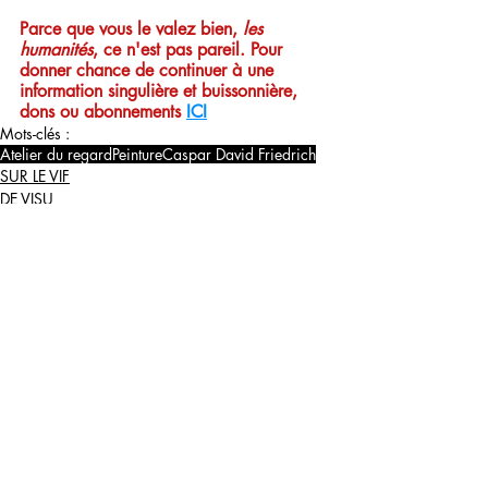
Parce que vous le valez bien, 
les 
humanités
, ce n'est pas pareil. Pour 
donner chance de continuer à une 
information singulière et buissonnière, 
dons ou abonnements
ICI
Mots-clés :
Atelier du regard
Peinture
Caspar David Friedrich
SUR LE VIF
DE VISU
Posts récents
Voir tout