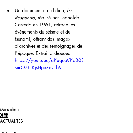
Un documentaire chilien, 
La 
Respuesta
, réalisé par Leopoldo 
Castedo en 1961
,
 retrace les 
événements du séisme et du 
tsunami, offrant des images 
d'archives et des témoignages de 
l'époque. Extrait ci-dessous :
https://youtu.be/aKaqceVKa30?
si=O7PrKjsHpe7nzTbV
Mots-clés :
Chili
ACTUALITES