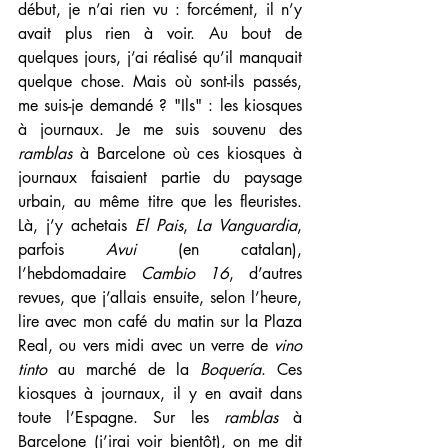
début, je n’ai rien vu : forcément, il n’y 
avait plus rien à voir. Au bout de 
quelques jours, j’ai réalisé qu’il manquait 
quelque chose. Mais où sont-ils passés, 
me suis-je demandé ? "Ils" : les kiosques 
à journaux. Je me suis souvenu des 
ramblas 
à Barcelone où ces kiosques à 
journaux faisaient partie du paysage 
urbain, au même titre que les fleuristes. 
Là, j’y achetais 
El Pais
, 
La Vanguardia
, 
parfois 
Avui 
(en catalan), 
l’hebdomadaire 
Cambio 16
, d’autres 
revues, que j’allais ensuite, selon l’heure, 
lire avec mon café du matin sur la Plaza 
Real, ou vers midi avec un verre de 
vino 
tinto
 au marché de la 
Boquería
. Ces 
kiosques à journaux, il y en avait dans 
toute l’Espagne. Sur les 
ramblas 
à 
Barcelone (j’irai voir bientôt), on me dit 