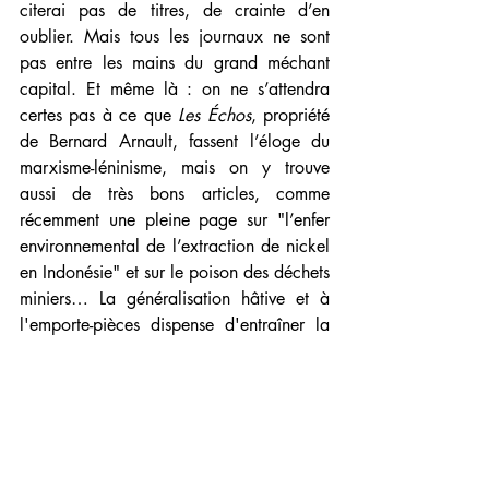
citerai pas de titres, de crainte d’en 
oublier. Mais tous les journaux ne sont 
pas entre les mains du grand méchant 
capital. Et même là : on ne s’attendra 
certes pas à ce que 
Les Échos
, propriété 
de Bernard Arnault, fassent l’éloge du 
marxisme-léninisme, mais on y trouve 
aussi de très bons articles, comme 
récemment une pleine page sur "l’enfer 
environnemental de l’extraction de nickel 
en Indonésie" et sur le poison des déchets 
miniers… La généralisation hâtive et à 
l'emporte-pièces dispense d'entraîner la 
pensée et d'affronter la complexité...
Pour faire barrage à l’extrême droite, 
certes pas là tout de suite dimanche 
prochain, il conviendrait de cesser de 
critiquement indistinctement 
« les 