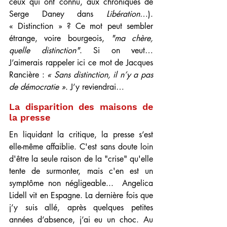
ceux qui ont connu, aux chroniques de 
Serge Daney dans 
Libération
…). 
« Distinction » ? Ce mot peut sembler 
étrange, voire bourgeois, 
"ma chère, 
quelle distinction"
. Si on veut… 
J’aimerais rappeler ici ce mot de Jacques 
Rancière : 
« Sans distinction, il n’y a pas 
de démocratie »
. J’y reviendrai…
La disparition des maisons de 
la presse
En liquidant la critique, la presse s’est 
elle-même affaiblie. C'est sans doute loin 
d'être la seule raison de la "crise" qu'elle 
tente de surmonter, mais c'en est un 
symptôme non négligeable...  Angelica 
Lidell vit en Espagne. La dernière fois que 
j’y suis allé, après quelques petites 
années d’absence, j’ai eu un choc. Au 