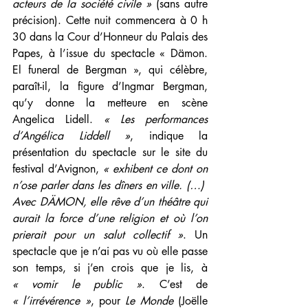
acteurs de la société civile »
 (sans autre 
précision). Cette nuit commencera à 0 h 
30 dans la Cour d’Honneur du Palais des 
Papes, à l’issue du spectacle « Dämon. 
El funeral de Bergman », qui célèbre, 
paraît-il, la figure d’Ingmar Bergman, 
qu’y donne la metteure en scène 
Angelica Lidell. 
« Les performances 
d’Angélica Liddell »
, indique la 
présentation du spectacle sur le site du 
festival d’Avignon, 
« exhibent ce dont on 
n’ose parler dans les dîners en ville. (…)  
Avec DÄMON, elle rêve d’un théâtre qui 
aurait la force d’une religion et où l’on 
prierait pour un salut collectif »
. Un 
spectacle que je n’ai pas vu où elle passe 
son temps, si j’en crois que je lis, à 
« vomir le public »
. C’est de 
« l’irrévérence »
, pour 
Le Monde
 (Joëlle 