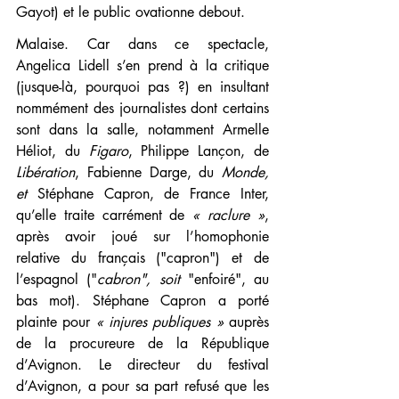
Gayot) et le public ovationne debout.
Malaise. Car dans ce spectacle, 
Angelica Lidell s’en prend à la critique 
(jusque-là, pourquoi pas ?) en insultant 
nommément des journalistes dont certains 
sont dans la salle, notamment Armelle 
Héliot, du 
Figaro
, Philippe Lançon, de 
Libération
, Fabienne Darge, du 
Monde, 
et 
Stéphane Capron, de France Inter, 
qu’elle traite carrément de 
« raclure »
, 
après avoir joué sur l’homophonie 
relative du français ("capron") et de 
l’espagnol ("
cabron", soit 
"enfoiré", au 
bas mot). Stéphane Capron a porté 
plainte pour 
« injures publiques » 
auprès 
de la procureure de la République 
d’Avignon. Le directeur du festival 
d’Avignon, a pour sa part refusé que les 