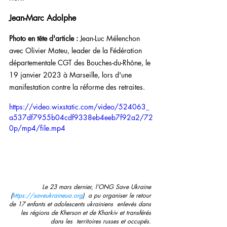
Jean-Marc Adolphe
Photo en tête d'article : 
Jean-Luc Mélenchon 
avec Olivier Mateu, leader de la Fédération 
départementale CGT des Bouches-du-Rhône, le 
19 janvier 2023 à Marseille, lors d'une 
manifestation contre la réforme des retraites.
https://video.wixstatic.com/video/524063_
a537df7955b04cdf9338eb4eeb7f92a2/72
0p/mp4/file.mp4
Le 23 mars dernier, l’ONG Save Ukraine 
(
https://saveukraineua.org
)  a pu organiser le retour 
de 17 enfants et adolescents ukrainiens  enlevés dans 
les régions de Kherson et de Kharkiv et transférés 
dans les  territoires russes et occupés. 