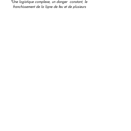
"Une logistique complexe, un danger  constant, le 
franchissement de la ligne de feu et de plusieurs  
frontières ont transformé 
le retour des enfants en une tâche gigantesque  pour 
nombre de leurs parents", a déclaré l’ONG.
Les humanités
, c'est pas pareil.
Entièrement gratuit et sans publicité ni 
aides publiques, édité par une 
association, le site des 
humanités 
entend 
pourtant fureter, révéler, défricher, offrir à 
ses lectrices et lecteurs une information 
buissonnière, hors des sentiers battus. 
Il y a encore du pain sur la planche, il 
ne reste plus qu’à faire lever la pâte. 
Concrètement : pouvoir étoffer la 
rédaction, rémunérer des auteurs, et 
investir dans quelques outils de 
développement… 
Pour encourager cette aventure, dès 1 € :
https://www.helloasso.com/associations
/in-corpore/collectes/les-humanites-