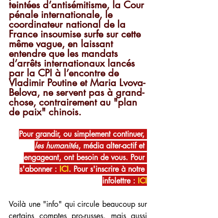
teintées d’antisémitisme, la Cour 
pénale internationale, le 
coordinateur national de la 
France insoumise surfe sur cette 
même vague, en laissant 
entendre que les mandats 
d’arrêts internationaux lancés 
par la CPI à l’encontre de 
Vladimir Poutine et Maria Lvova-
Belova, ne servent pas à grand-
chose, contrairement au "plan 
de paix" chinois. 
Pour grandir, ou simplement continuer, 
les humanités
, média alter-actif et 
engageant, ont besoin de vous. Pour 
s'abonner : 
ICI
. Pour s'inscrire à notre 
infolettre : 
ICI
Voilà une "info" qui circule beaucoup sur 
certains comptes pro-russes, mais aussi 