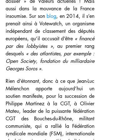
dossier » de Valeurs actuelles ! Mais 
aussi dans la mouvance de la France 
insoumise. Sur son 
blog
, en 2014, il s’en 
prenait ainsi à Votewatch, un organisme 
indépendant de classement des députés 
européens, qu’il accusait d’être 
« financé 
par des lobbyistes »
, au premier rang 
desquels 
« des atlantistes, par exemple : 
Open Society, fondation du milliardaire 
Georges Soros »
.
Rien d’étonnant, donc à ce que Jean-Luc 
Mélenchon apporte aujourd’hui un 
soutien manifeste, pour la succession de 
Philippe Martinez à la CGT, à Olivier 
Mateu, leader de la puissante fédération 
CGT des Bouches-du-Rhône, militant 
communiste, qui a rallié la Fédération 
syndicale mondiale (FSM), internationale 