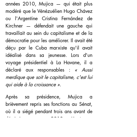
années 2010, Mujica — qui était plus 
modéré que le Vénézuélien Hugo Chávez 
ou l'Argentine Cristina Fernández de 
Kirchner — défendait une gauche qui 
travaillait au sein du capitalisme et de la 
démocratie pour les améliorer. Il avait été 
déçu par le Cuba marxiste qu'il avait 
idéalisé dans sa jeunesse. Lors d'un 
voyage présidentiel à La Havane, il a 
déclaré aux responsables : 
« Aussi 
merdique que soit le capitalisme, c'est lui 
qui aide à la croissance ».
Après sa présidence, Mujica a 
brièvement repris ses fonctions au Sénat, 
où il a siégé pendant trois ans avant de 
démissionner en 2018. L'automne 
dernier, il a fait ses dernières apparitions 
publiques en faisant campagne pour 