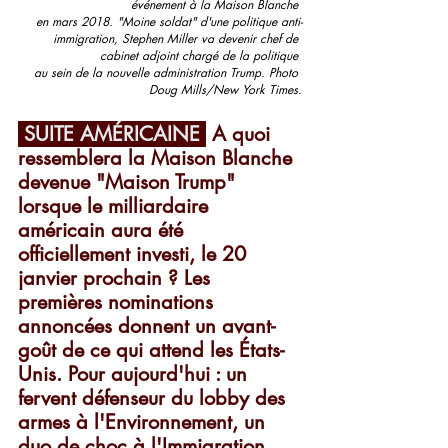
événement à la Maison Blanche 
en mars 2018. "Moine soldat" d'une politique anti-
immigration, Stephen Miller va devenir 
chef de 
cabinet adjoint chargé de la politique 
au sein de la nouvelle administration Trump. 
Photo 
Doug Mills/New York Times.
 SUITE AMÉRICAINE 
 A quoi 
ressemblera la Maison Blanche 
devenue "Maison Trump" 
lorsque le milliardaire 
américain aura été 
officiellement investi, le 20 
janvier prochain ? Les 
premières nominations 
annoncées donnent un avant-
goût de ce qui attend les États-
Unis. Pour aujourd'hui : un 
fervent défenseur du lobby des 
armes à l'Environnement, un 
duo de choc à l'Immigration 