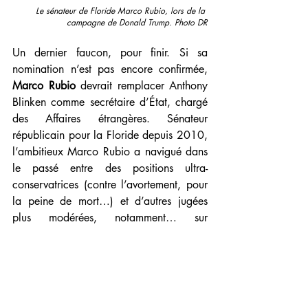
Le sénateur de Floride Marco Rubio, lors de la 
campagne de Donald Trump. Photo DR
Un dernier faucon, pour finir. Si sa 
nomination n’est pas encore confirmée, 
Marco Rubio
 devrait remplacer Anthony 
Blinken comme secrétaire d’État, chargé 
des Affaires étrangères. Sénateur 
républicain pour la Floride depuis 2010, 
l’ambitieux Marco Rubio a navigué dans 
le passé entre des positions ultra-
conservatrices (contre l’avortement, pour 
la peine de mort…) et d’autres jugées 
plus modérées, notamment… sur 
l’immigration. Climatosceptique, 
s'opposant aux mesures visant à limiter 
les émissions de carbone ; il veut aussi 
abolir le ministère fédéral de l'Éducation.