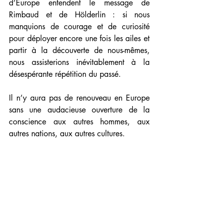
d’Europe entendent le message de 
Rimbaud et de Hölderlin : si nous 
manquions de courage et de curiosité 
pour déployer encore une fois les ailes et 
partir à la découverte de nous-mêmes, 
nous assisterions inévitablement à la 
désespérante répétition du passé.
Il n’y aura pas de renouveau en Europe 
sans une audacieuse ouverture de la 
conscience aux autres hommes, aux 
autres nations, aux autres cultures.
Strasbourg, 8 novembre 1991.
Signataires : Bernardo Atxaga, Pierre 
Bourdieu, Stanco Cerovic, Georges 
Cheimonas, Rafael Conte, Almeida Faria, 
Juan Goytisolo, Nedim Gürsel, Miroslav 