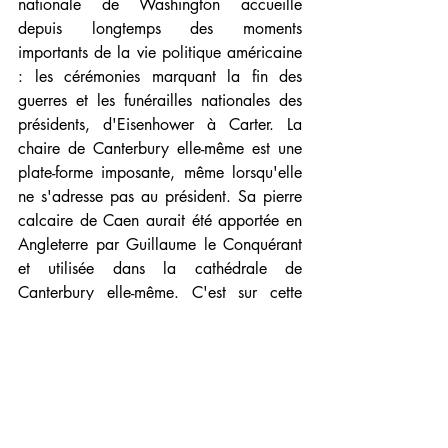
nationale de Washington accueille 
depuis longtemps des moments 
importants de la vie politique américaine 
: les cérémonies marquant la fin des 
guerres et les funérailles nationales des 
présidents, d'Eisenhower à Carter. La 
chaire de Canterbury elle-même est une 
plate-forme imposante, même lorsqu'elle 
ne s'adresse pas au président. Sa pierre 
calcaire de Caen aurait été apportée en 
Angleterre par Guillaume le Conquérant 
et utilisée dans la cathédrale de 
Canterbury elle-même. C'est sur cette 
chaire que le révérend Martin Luther King 
Jr. a prononcé son dernier sermon du 
dimanche, quelques jours avant son 
assassinat. La sculpture centrale 
représente la signature de la Magna 
Carta, charte vieille de 809 ans 