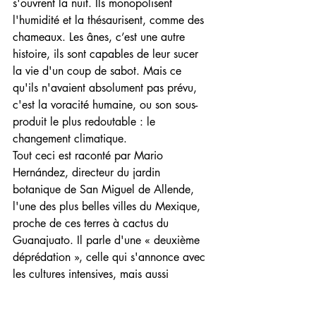
s'ouvrent la nuit. Ils monopolisent 
l'humidité et la thésaurisent, comme des 
chameaux. Les ânes, c’est une autre 
histoire, ils sont capables de leur sucer 
la vie d'un coup de sabot. Mais ce 
qu'ils n'avaient absolument pas prévu, 
c'est la voracité humaine, ou son sous-
produit le plus redoutable : le 
changement climatique.
Tout ceci est raconté par Mario 
Hernández, directeur du jardin 
botanique de San Miguel de Allende, 
l'une des plus belles villes du Mexique, 
proche de ces terres à cactus du 
Guanajuato. Il parle d'une « deuxième 
déprédation », celle qui s'annonce avec 
les cultures intensives, mais aussi 
l'immobilier ou toute industrie qui épuise 
les aquifères. Il affirme que cela se voit 