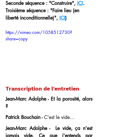
Seconde séquence : "Construire", 
ICI
. 
Troisième séquence : "Faire lieu (en 
liberté inconditionnelle)", 
ICI
)
https://vimeo.com/1058512730?
share=copy
Transcription de l'entretien
Jean-Marc Adolphe - Et la porosité, alors 
?
Patrick Bouchain -
 C'est le vide...
Jean-Marc Adolphe -  Le vide, ça n'est 
jamais vide. Ce que j'entends par 