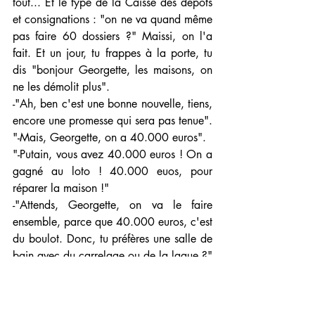
tout... Et le type de la Caisse des dépôts 
et consignations : "on ne va quand même 
pas faire 60 dossiers ?" Maissi, on l'a 
fait. Et un jour, tu frappes à la porte, tu 
dis "bonjour Georgette, les maisons, on 
ne les démolit plus".
-"Ah, ben c'est une bonne nouvelle, tiens, 
encore une promesse qui sera pas tenue".
"-Mais, Georgette, on a 40.000 euros".
"-Putain, vous avez 40.000 euros ! On a 
gagné au loto ! 40.000 euos, pour 
réparer la maison !"
-"Attends, Georgette, on va le faire 
ensemble, parce que 40.000 euros, c'est 
du boulot. Donc, tu préfères une salle de 
bain avec du carrelage ou de la laque ?"
-"Ah ben, je sais pas moi, qu'est-ce qui 
est le moins cher ?"
-"La laque. Mais après, tu préfères du 