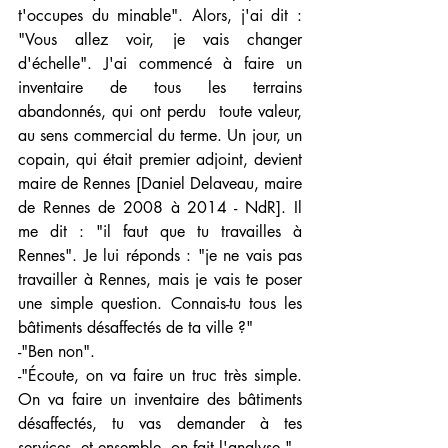
t'occupes du minable". Alors, j'ai dit : 
"Vous allez voir, je vais changer 
d'échelle". J'ai commencé à faire un 
inventaire de tous les terrains 
abandonnés, qui ont perdu  toute valeur, 
au sens commercial du terme. Un jour, un 
copain, qui était premier adjoint, devient 
maire de Rennes [Daniel Delaveau, maire 
de Rennes de 2008 à 2014 - NdR]. Il 
me dit : "il faut que tu travailles à 
Rennes". Je lui réponds : "je ne vais pas 
travailler à Rennes, mais je vais te poser 
une simple question. Connais-tu tous les 
bâtiments désaffectés de ta ville ?"
-"Ben non".
-"Écoute, on va faire un truc très simple. 
On va faire un inventaire des bâtiments 
désaffectés, tu vas demander à tes 
services, et ensemble, on fait l'analyse."