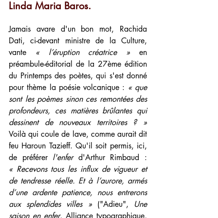
Linda Maria Baros.
Jamais avare d'un bon mot, Rachida 
Dati, ci-devant ministre de la Culture, 
vante 
« l’éruption créatrice »
 en 
préambule-éditorial de la 27ème édition 
du Printemps des poètes, qui s'est donné 
pour thème la poésie volcanique : 
« que 
sont les poèmes sinon ces remontées des 
profondeurs, ces matières brûlantes qui 
dessinent de nouveaux territoires ? »
Voilà qui coule de lave, comme aurait dit 
feu Haroun Tazieff. Qu'il soit permis, ici, 
de préférer 
l'enfer
 d'Arthur Rimbaud : 
« Recevons tous les influx de vigueur et 
de tendresse réelle. Et à l’aurore, armés 
d’une ardente patience, nous entrerons 
aux splendides villes »
 ("Adieu", 
Une 
saison en enfer
, Alliance typographique, 