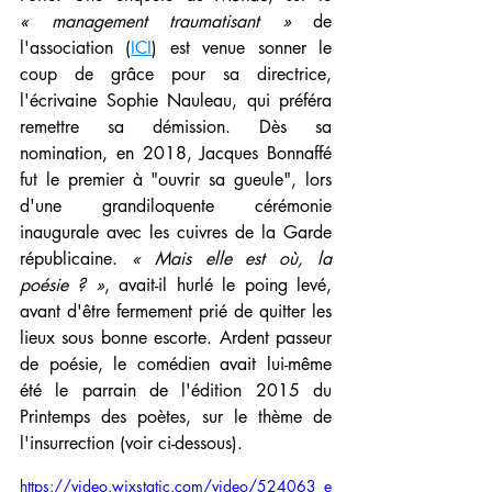
« management traumatisant » 
de 
l'association (
ICI
) est venue sonner le 
coup de grâce pour sa directrice, 
l'écrivaine Sophie Nauleau, qui préféra 
remettre sa démission. Dès sa 
nomination, en 2018, Jacques Bonnaffé 
fut le premier à "ouvrir sa gueule", lors 
d'une grandiloquente cérémonie 
inaugurale avec les cuivres de la Garde 
républicaine. 
« Mais elle est où, la 
poésie ? »
, avait-il hurlé le poing levé, 
avant d'être fermement prié de quitter les 
lieux sous bonne escorte. Ardent passeur 
de poésie, le comédien avait lui-même 
été le parrain de l'édition 2015 du 
Printemps des poètes, sur le thème de 
l'insurrection (voir ci-dessous).
https://video.wixstatic.com/video/524063_e