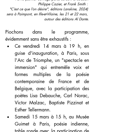
Philippe Cazier, et Frank Smith : 
"C’est ce que l’on désire", éditions Lanskine, 2024) 
sera à Paimpont, en Ille-et-Vilaine, les 21 et 22 mars, 
autour des éditions Al Dante.
Piochons dans le programme, 
évidemment sans être exhaustifs :
Ce vendredi 14 mars à 19 h, en 
guise d'inauguration, à Paris, sous 
l'Arc de Triomphe, un "spectacle en 
immersion" qui entremêle voix et 
formes multiples de la poésie 
contemporaine de France et de 
Belgique, avec la participation des 
poètes Lisa Debauche, Carl Norac, 
Victor Malzac, Baptiste Pizzinat et 
Esther Tellermann.
Samedi 15 mars à 15 h, au Musée 
Guimet à Paris, poésie indienne, 
table ronde avec la participation de 