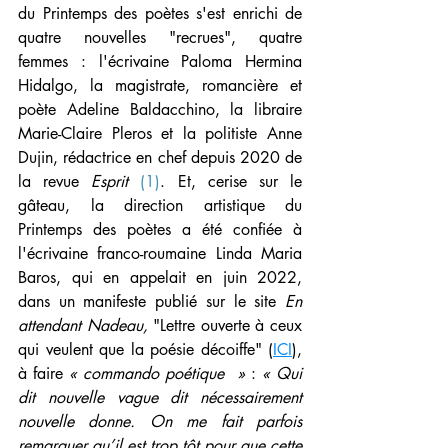
du Printemps des poètes s'est enrichi de 
quatre nouvelles "recrues", quatre 
femmes : l'écrivaine Paloma Hermina 
Hidalgo, la magistrate, romancière et 
poète Adeline Baldacchino, la libraire 
Marie-Claire Pleros et la politiste Anne 
Dujin, rédactrice en chef depuis 2020 de 
la revue 
Esprit 
(1)
. Et, cerise sur le 
gâteau, la direction artistique du 
Printemps des poètes a été confiée à 
l'écrivaine franco-roumaine Linda Maria 
Baros, qui en appelait en juin 2022, 
dans un manifeste publié sur le site 
En 
attendant Nadeau, 
"Lettre ouverte à ceux 
qui veulent que la poésie décoiffe" (
ICI
), 
à faire 
« commando poétique  »
 : 
« Qui 
dit nouvelle vague dit nécessairement 
nouvelle donne. On me fait parfois 
remarquer qu’il est trop tôt pour que cette 