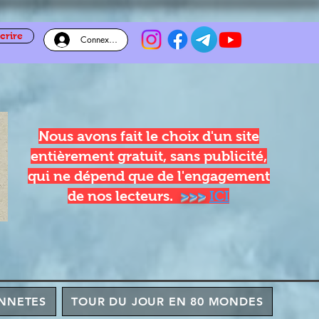
crire
Connexion
Nous avons fait le choix d'un site
entièrement gratuit, sans publicité,
qui ne dépend que de l'engagement
de nos lecteurs.
>>>
ICI
NNETES
TOUR DU JOUR EN 80 MONDES