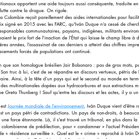
nationaux apportent une aide toujours aussi conséquente, traduite e
 lutte contre la drogue. On rigole.
a Colombie reçoit pareillement des aides internationales pour facili
x signé en 2015 avec les FARC, qu'Iván Duque n’a cessé de cherche
(responsables communautaires, paysans, indigènes, militants enviro
aient le prix fort de l’inaction de l’État qui laisse le champ libre à 
ères années, l’assassinat de ces derniers a atteint des chiffres impre
lacements forcés de populations ont continué.
n que son homologue brésilien Jair Bolsonaro : pas de gros mots, p
Son truc à lui, c’est de se répandre en discours vertueux, pétris de 
raire. Ainsi, à la tête d’un pays qui est le second au monde en term
lié des multinationales dopées aux hydrocarbures et aux extractions mi
e Greta Thunberg ! Sauf qu’entre les discours et les actes, il y a un
est 
Journée mondiale de l’environnement
, Iván Duque vient d’être r
est un pays pétri de contradictions. Un pays de non-droits, à beauc
une force étonnante. Là, il s'est trouvé un tribunal, en plus dans la
e colombienne de prédilection, pour « condamner » l’actuel Présiden
de « résidence surveillée ». Quel est le « crime » reproché à Iván 