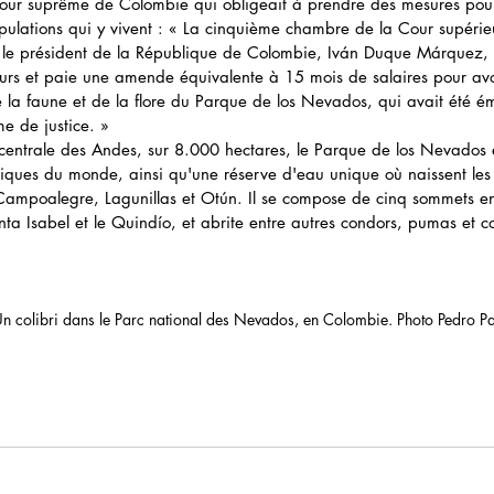
Cour suprême de Colombie qui obligeait à prendre des mesures pou
opulations qui y vivent : « La cinquième chambre de la Cour supérieu
le président de la République de Colombie, Iván Duque Márquez, s
urs et paie une amende équivalente à 15 mois de salaires pour avoi
e la faune et de la flore du Parque de los Nevados, qui avait été 
e de justice. »
 centrale des Andes, sur 8.000 hectares, le Parque de los Nevados e
ques du monde, ainsi qu'une réserve d'eau unique où naissent les 
 Campoalegre, Lagunillas et Otún. Il se compose de cinq sommets en
anta Isabel et le Quindío, et abrite entre autres condors, pumas et col
n colibri dans le Parc national des Nevados, en Colombie. Photo Pedro 