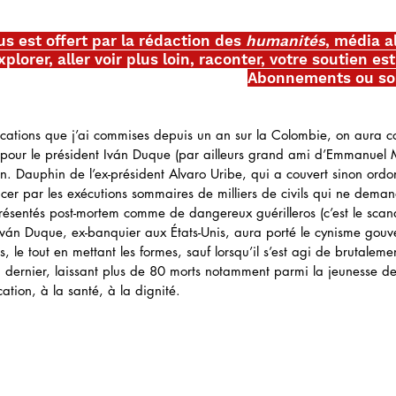
us est offert par la rédaction des 
humanités
, média al
plorer, aller voir plus loin, raconter, votre soutien es
Abonnements ou so
ications que j’ai commises depuis un an sur la Colombie, on aura co
e pour le président Iván Duque (par ailleurs grand ami d’Emmanuel 
n. Dauphin de l’ex-président Alvaro Uribe, qui a couvert sinon ordon
er par les exécutions sommaires de milliers de civils qui ne deman
présentés post-mortem comme de dangereux guérilleros (c’est le scan
vé Iván Duque, ex-banquier aux États-Unis, aura porté le cynisme gou
, le tout en mettant les formes, sauf lorsqu’il s’est agi de brutaleme
 dernier, laissant plus de 80 morts notamment parmi la jeunesse de
cation, à la santé, à la dignité. 