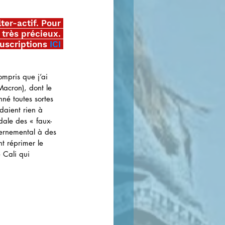
ter-actif. Pour 
t très précieux. 
uscriptions
ICI
mpris que j’ai 
Macron), dont le 
né toutes sortes 
daient rien à 
dale des « faux-
vernemental à des 
nt réprimer le 
 Cali qui 