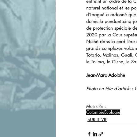
enfreint un ordre de la 
naturel national et les p
d'Ibagué a ordonné que 
domicile pendant cinq jo
de protection spéciale d
2020 par la Cour suprêm
Niché dans la cordillère
grands complexes volcani
Totario, Molinos, Guali,
le Tolima, le Cisne, le S
Jean-Marc Adolphe
Photo en tête d'article
 : 
U
Mots-clés :
Colombie
Ecologie
SUR LE VIF