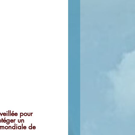
eillée pour 
otéger un 
 mondiale de 