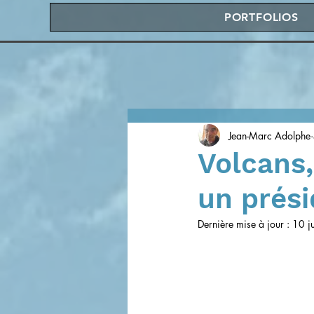
PORTFOLIOS
Jean-Marc Adolphe
Volcans,
un prési
Dernière mise à jour :
10 j