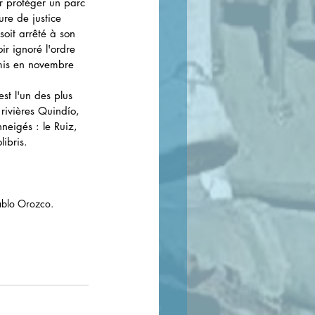
r protéger un parc 
re de justice 
oit arrêté à son 
r ignoré l'ordre 
émis en novembre 
st l'un des plus 
rivières Quindío, 
neigés : le Ruiz, 
ibris. 
Pablo Orozco.