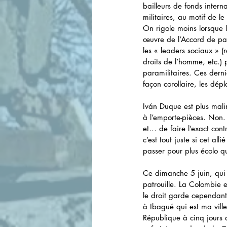
bailleurs de fonds inter
militaires, au motif de le
On rigole moins lorsque l
œuvre de l’Accord de pai
les « leaders sociaux » 
droits de l’homme, etc.) p
paramilitaires. Ces derni
façon corollaire, les dép
Iván Duque est plus mali
à l’emporte-pièces. Non. 
et… de faire l’exact cont
c’est tout juste si cet al
passer pour plus écolo qu
Ce dimanche 5 juin, qui 
patrouille. La Colombie 
le droit garde cependant 
à Ibagué qui est ma vill
République à cinq jours 