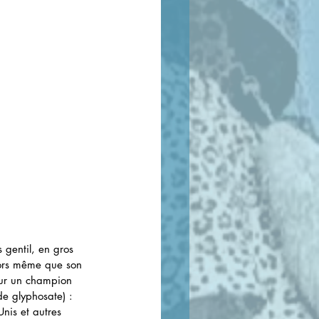
 gentil, en gros 
lors même que son 
pour un champion 
de glyphosate) : 
nis et autres 