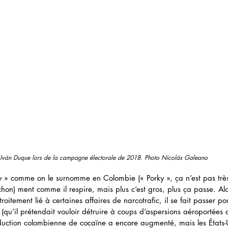
Iván Duque lors de la campagne électorale de 2018. Photo Nicolás Galeano
y » comme on le surnomme en Colombie (« Porky », ça n’est pas très
ochon) ment comme il respire, mais plus c’est gros, plus ça passe. A
troitement lié à certaines affaires de narcotrafic, il se fait passer 
a (qu’il prétendait vouloir détruire à coups d’aspersions aéroportées 
uction colombienne de cocaïne a encore augmenté, mais les États-U