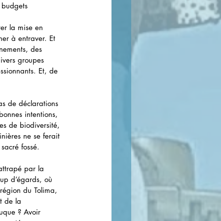
n budgets 
ter la mise en 
r à entraver. Et 
nnements, des 
divers groupes 
ssionnants. Et, de 
as de déclarations 
bonnes intentions, 
es de biodiversité, 
nières ne se ferait 
 sacré fossé.
attrapé par la 
oup d’égards, où 
 région du Tolima, 
t de la 
Duque ? Avoir 