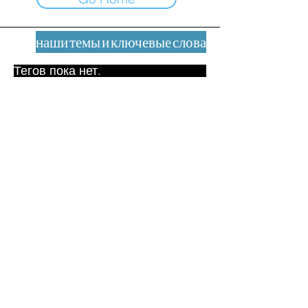
наши темы и ключевые слова
Тегов пока нет.
Юридическое уведомление
Контакт
contact@leshumanites.org
Дизайн сайта:
Жан-Шарль Херрманн /
Искусство + Культура + Развитие
(2021)
Малена Уртадо Дегутт (2024)