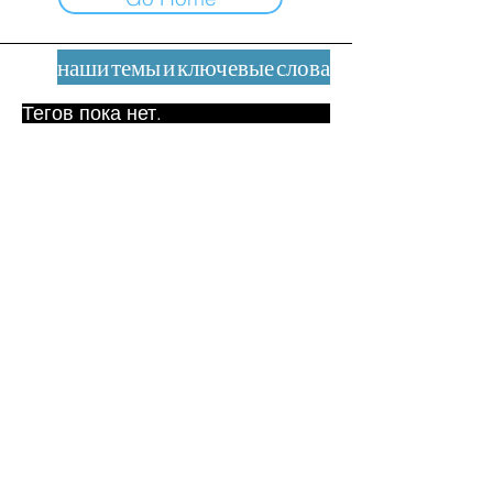
наши темы и ключевые слова
Тегов пока нет.
Юридическое уведомление
Контакт
contact@leshumanites.org
Дизайн сайта:
Жан-Шарль Херрманн /
Искусство + Культура + Развитие
(2021)
Малена Уртадо Дегутт (2024)