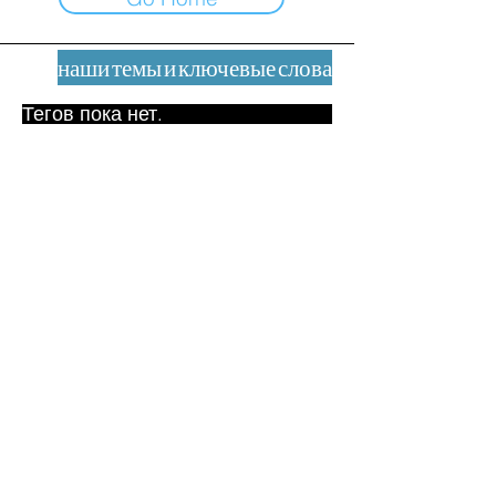
наши темы и ключевые слова
Тегов пока нет.
Юридическое уведомление
Контакт
contact@leshumanites.org
Дизайн сайта:
Жан-Шарль Херрманн /
Искусство + Культура + Развитие
(2021)
Малена Уртадо Дегутт (2024)