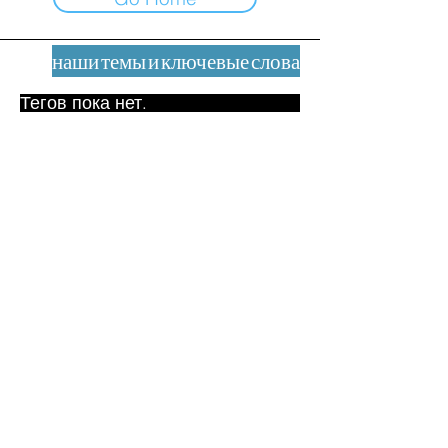
наши темы и ключевые слова
Тегов пока нет.
Юридическое уведомление
Контакт
contact@leshumanites.org
Дизайн сайта:
Жан-Шарль Херрманн /
Искусство + Культура + Развитие
(2021)
Малена Уртадо Дегутт (2024)