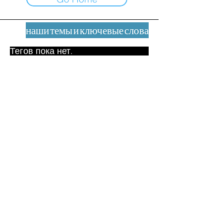
наши темы и ключевые слова
Тегов пока нет.
Юридическое уведомление
Контакт
contact@leshumanites.org
Дизайн сайта:
Жан-Шарль Херрманн /
Искусство + Культура + Развитие
(2021)
Малена Уртадо Дегутт (2024)