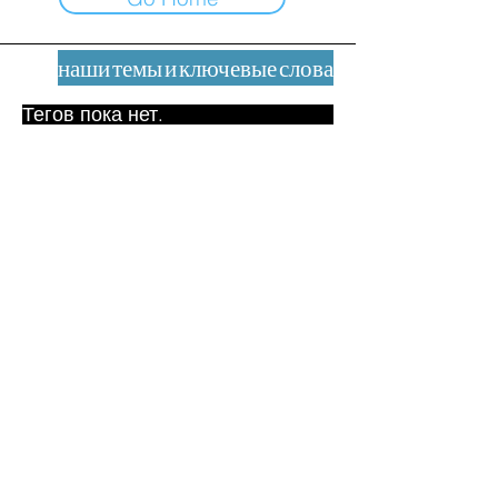
наши темы и ключевые слова
Тегов пока нет.
Юридическое уведомление
Контакт
contact@leshumanites.org
Дизайн сайта:
Жан-Шарль Херрманн /
Искусство + Культура + Развитие
(2021)
Малена Уртадо Дегутт (2024)