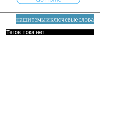
наши темы и ключевые слова
Тегов пока нет.
Юридическое уведомление
Контакт
contact@leshumanites.org
Дизайн сайта:
Жан-Шарль Херрманн /
Искусство + Культура + Развитие
(2021)
Малена Уртадо Дегутт (2024)