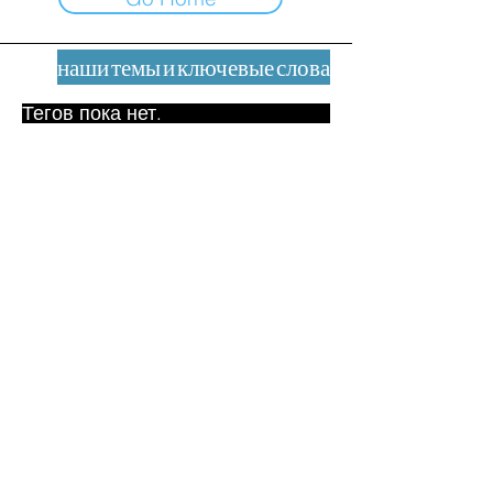
наши темы и ключевые слова
Тегов пока нет.
Юридическое уведомление
Контакт
contact@leshumanites.org
Дизайн сайта:
Жан-Шарль Херрманн /
Искусство + Культура + Развитие
(2021)
Малена Уртадо Дегутт (2024)