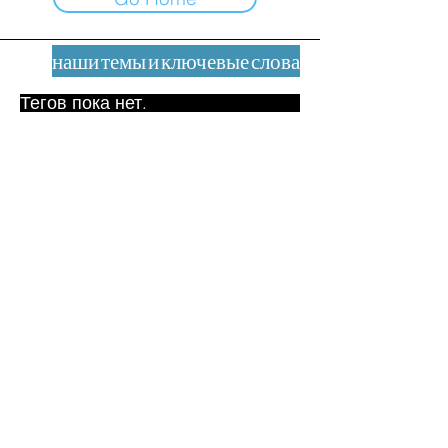
наши темы и ключевые слова
Тегов пока нет.
Юридическое уведомление
Контакт
contact@leshumanites.org
Дизайн сайта:
Жан-Шарль Херрманн /
Искусство + Культура + Развитие
(2021)
Малена Уртадо Дегутт (2024)