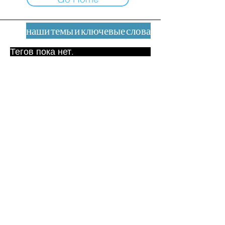
наши темы и ключевые слова
Тегов пока нет.
Юридическое уведомление
Контакт
contact@leshumanites.org
Дизайн сайта:
Жан-Шарль Херрманн /
Искусство + Культура + Развитие
(2021)
Малена Уртадо Дегутт (2024)