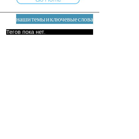
наши темы и ключевые слова
Тегов пока нет.
Юридическое уведомление
Контакт
contact@leshumanites.org
Дизайн сайта:
Жан-Шарль Херрманн /
Искусство + Культура + Развитие
(2021)
Малена Уртадо Дегутт (2024)