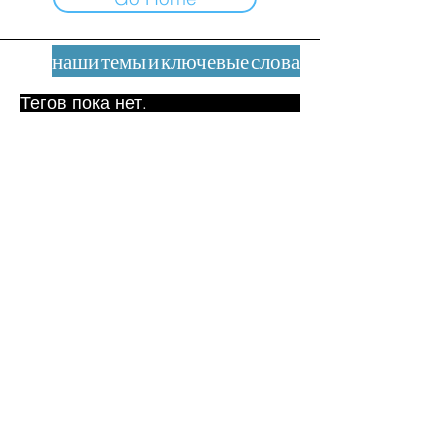
наши темы и ключевые слова
Тегов пока нет.
Юридическое уведомление
Контакт
contact@leshumanites.org
Дизайн сайта:
Жан-Шарль Херрманн /
Искусство + Культура + Развитие
(2021)
Малена Уртадо Дегутт (2024)