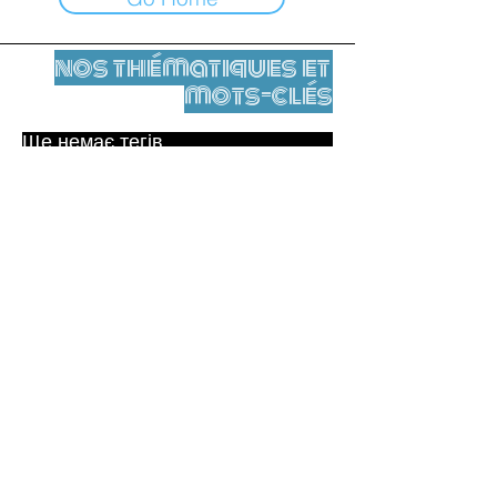
nos thématiques et
mots-clés
Ще немає тегів.
Юридичне повідомлення
Контакти
contact@leshumanites.org
Conception du site :
Jean-Charles Herrmann / Art +
Culture + Développement (2021),
Malena Hurtado Desgoutte (2024)