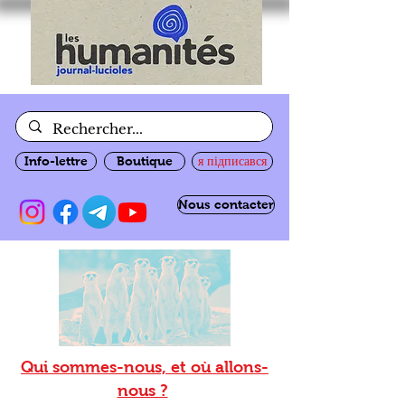
Info-lettre
Boutique
я підписався
Nous contacter
Qui sommes-nous, et où allons-
nous ?