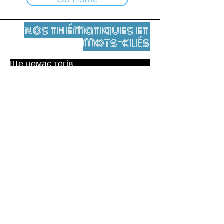
nos thématiques et
mots-clés
Ще немає тегів.
Юридичне повідомлення
Контакти
contact@leshumanites.org
Conception du site :
Jean-Charles Herrmann / Art +
Culture + Développement (2021),
Malena Hurtado Desgoutte (2024)