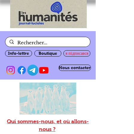
Info-lettre
Boutique
я підписався
Nous contacter
Qui sommes-nous, et où allons-
nous ?