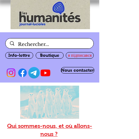
Info-lettre
Boutique
я підписався
Nous contacter
Qui sommes-nous, et où allons-
nous ?