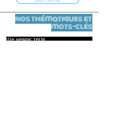
nos thématiques et
mots-clés
Ще немає тегів.
Юридичне повідомлення
Контакти
contact@leshumanites.org
Conception du site :
Jean-Charles Herrmann / Art +
Culture + Développement (2021),
Malena Hurtado Desgoutte (2024)