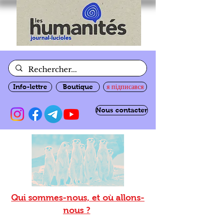
Info-lettre
Boutique
я підписався
Nous contacter
Qui sommes-nous, et où allons-
nous ?