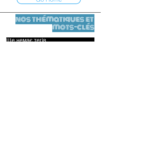
nos thématiques et
mots-clés
Ще немає тегів.
Юридичне повідомлення
Контакти
contact@leshumanites.org
Conception du site :
Jean-Charles Herrmann / Art +
Culture + Développement (2021),
Malena Hurtado Desgoutte (2024)