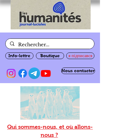
Info-lettre
Boutique
я підписався
Nous contacter
Qui sommes-nous, et où allons-
nous ?