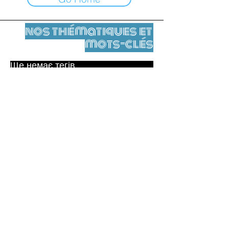
nos thématiques et
mots-clés
Ще немає тегів.
Юридичне повідомлення
Контакти
contact@leshumanites.org
Conception du site :
Jean-Charles Herrmann / Art +
Culture + Développement (2021),
Malena Hurtado Desgoutte (2024)