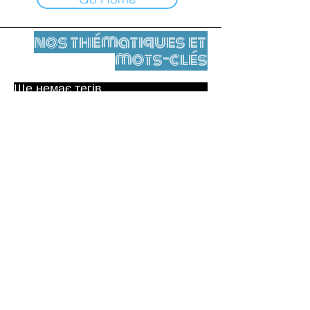
nos thématiques et
mots-clés
Ще немає тегів.
Юридичне повідомлення
Контакти
contact@leshumanites.org
Conception du site :
Jean-Charles Herrmann / Art +
Culture + Développement (2021),
Malena Hurtado Desgoutte (2024)