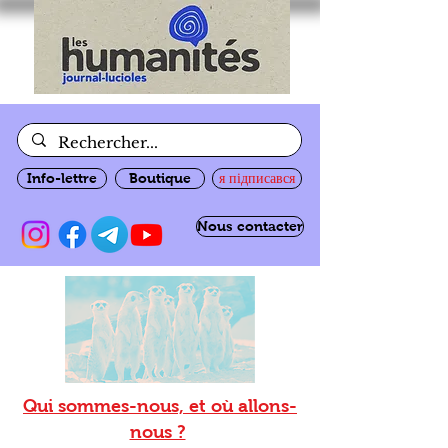
Info-lettre
Boutique
я підписався
Nous contacter
Qui sommes-nous, et où allons-
nous ?