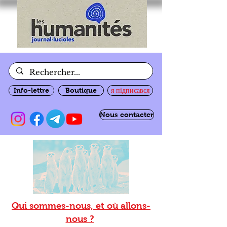
Info-lettre
Boutique
я підписався
Nous contacter
Qui sommes-nous, et où allons-
nous ?