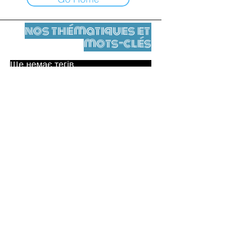
nos thématiques et
mots-clés
Ще немає тегів.
Юридичне повідомлення
Контакти
contact@leshumanites.org
Conception du site :
Jean-Charles Herrmann / Art +
Culture + Développement (2021),
Malena Hurtado Desgoutte (2024)