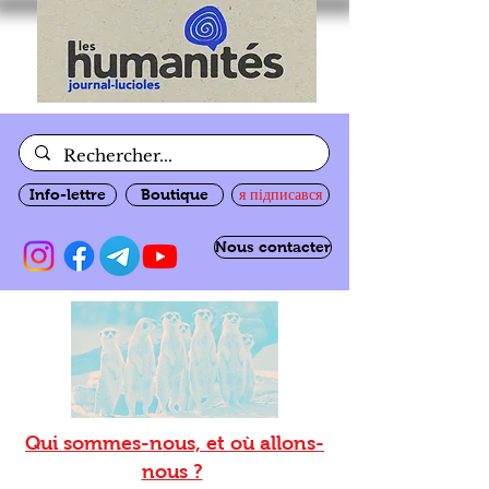
Info-lettre
Boutique
я підписався
Nous contacter
Qui sommes-nous, et où allons-
nous ?