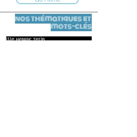
nos thématiques et
mots-clés
Ще немає тегів.
Юридичне повідомлення
Контакти
contact@leshumanites.org
Conception du site :
Jean-Charles Herrmann / Art +
Culture + Développement (2021),
Malena Hurtado Desgoutte (2024)