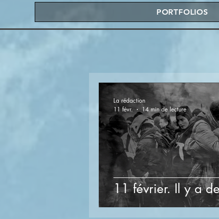
PORTFOLIOS
La rédaction
11 févr.
14 min de lecture
11 février. Il y a d