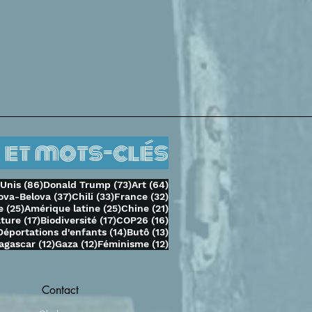
 et mots-clés
sts
86 posts
73 posts
64 posts
-Unis
(86)
Donald Trump
(73)
Art
(64)
37 posts
33 posts
32 posts
ova-Belova
(37)
Chili
(33)
France
(32)
25 posts
25 posts
21 posts
e
(25)
Amérique latine
(25)
Chine
(21)
ts
17 posts
17 posts
16 posts
ature
(17)
Biodiversité
(17)
COP26
(16)
14 posts
14 posts
13 posts
Déportations d'enfants
(14)
Butô
(13)
osts
12 posts
12 posts
12 posts
agascar
(12)
Gaza
(12)
Féminisme
(12)
Contact