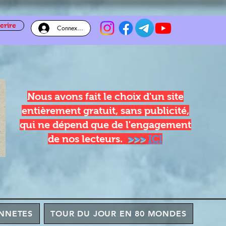
crire
Connexion
Nous avons fait le choix d'un site
entièrement gratuit, sans publicité,
qui ne dépend que de l'engagement
de nos lecteurs.
>>>
ICI
NNETES
TOUR DU JOUR EN 80 MONDES