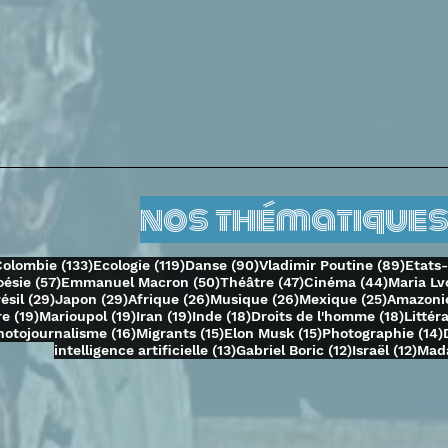
nos thématiques
69 posts
133 posts
119 posts
90 posts
89 po
Colombie
(133)
Ecologie
(119)
Danse
(90)
Vladimir Poutine
(89)
Etats
3 posts
57 posts
50 posts
47 posts
44 posts
oésie
(57)
Emmanuel Macron
(50)
Théâtre
(47)
Cinéma
(44)
Maria Lv
 posts
29 posts
29 posts
26 posts
26 posts
25 posts
ésil
(29)
Japon
(29)
Afrique
(26)
Musique
(26)
Mexique
(25)
Amazoni
ts
19 posts
19 posts
19 posts
18 posts
18 pos
re
(19)
Marioupol
(19)
Iran
(19)
Inde
(18)
Droits de l'homme
(18)
Littér
 posts
16 posts
15 posts
15 posts
hotojournalisme
(16)
Migrants
(15)
Elon Musk
(15)
Photographie
(14)
13 posts
12 posts
12 p
intelligence artificielle
(13)
Gabriel Boric
(12)
Israël
(12)
Mad