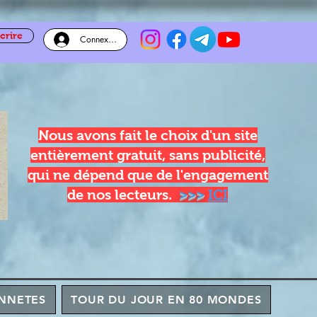
crire
Connexion
Nous avons fait le choix d'un site
entièrement gratuit, sans publicité,
qui ne dépend que de l'engagement
de nos lecteurs.
>>>
ICI
NNETES
TOUR DU JOUR EN 80 MONDES