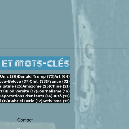
 et mots-clés
sts
86 posts
73 posts
64 posts
-Unis
(86)
Donald Trump
(73)
Art
(64)
37 posts
33 posts
32 posts
ova-Belova
(37)
Chili
(33)
France
(32)
25 posts
25 posts
21 posts
 latine
(25)
Amazonie
(25)
Chine
(21)
17 posts
17 posts
16 posts
(17)
Biodiversité
(17)
Journalisme
(16)
14 posts
14 posts
13 posts
Déportations d'enfants
(14)
Butô
(13)
sts
12 posts
12 posts
12 posts
l
(12)
Gabriel Boric
(12)
Activisme
(12)
Contact