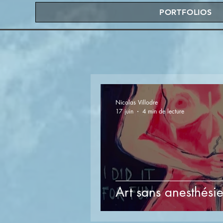
PORTFOLIOS
Nicolas Villodre
17 juin
4 min de lecture
Art sans anesthési