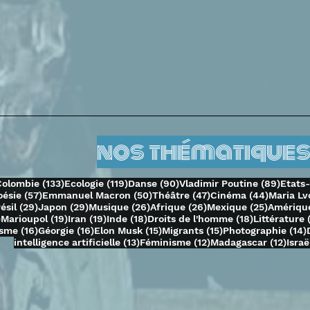
nos thématiques
69 posts
133 posts
119 posts
90 posts
89 po
Colombie
(133)
Ecologie
(119)
Danse
(90)
Vladimir Poutine
(89)
Etats
3 posts
57 posts
50 posts
47 posts
44 posts
oésie
(57)
Emmanuel Macron
(50)
Théâtre
(47)
Cinéma
(44)
Maria Lv
 posts
29 posts
29 posts
26 posts
26 posts
25 posts
ésil
(29)
Japon
(29)
Musique
(26)
Afrique
(26)
Mexique
(25)
Amérique
19 posts
19 posts
19 posts
18 posts
18 posts
)
Marioupol
(19)
Iran
(19)
Inde
(18)
Droits de l'homme
(18)
Littérature
16 posts
16 posts
15 posts
15 posts
isme
(16)
Géorgie
(16)
Elon Musk
(15)
Migrants
(15)
Photographie
(14)
13 posts
12 posts
12 po
intelligence artificielle
(13)
Féminisme
(12)
Madagascar
(12)
Israë