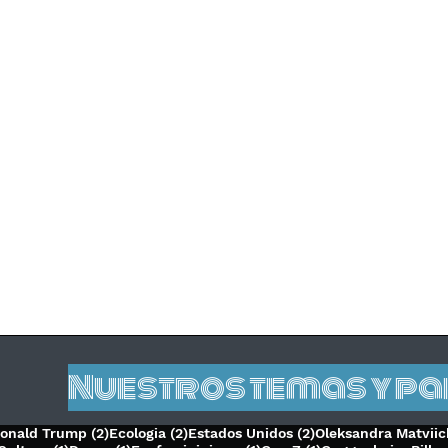
Nuestros temas y p
 entradas
2 entradas
2 entradas
2 entradas
onald Trump
(2)
Ecologia
(2)
Estados Unidos
(2)
Oleksandra Matvii