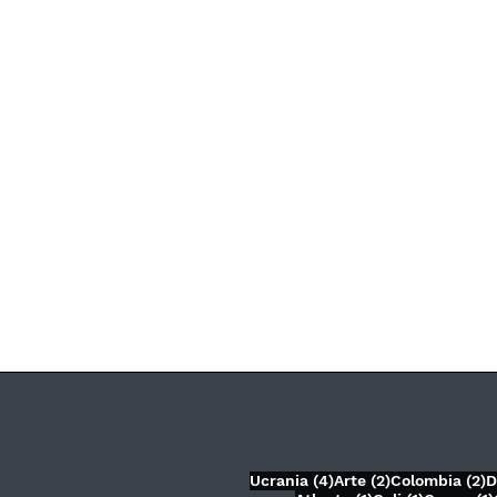
4 entradas
2 entradas
2
Ucrania
(4)
Arte
(2)
Colombia
(2)
D