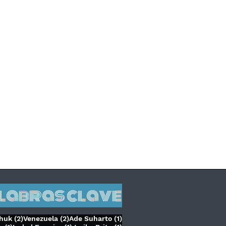
alabras clave
2 entradas
2 entradas
1 entrada
chuk
(2)
Venezuela
(2)
Ade Suharto
(1)