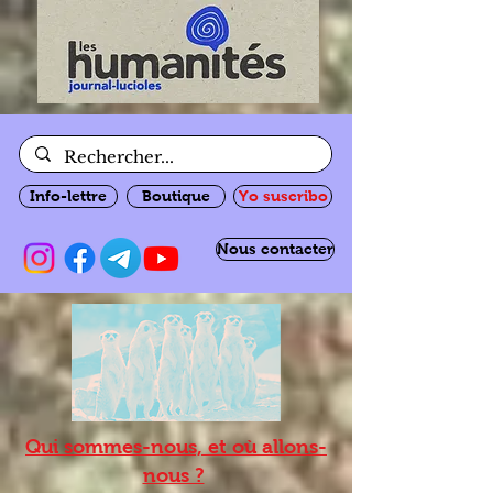
Info-lettre
Boutique
Yo suscribo
Nous contacter
Qui sommes-nous, et où allons-
nous ?