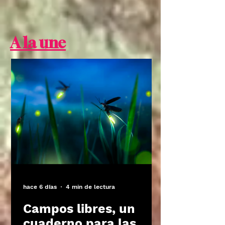
A la une
hace 6 días
4 min de lectura
Campos libres, un
cuaderno para las