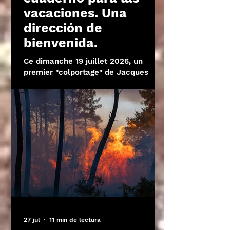
vacaciones. Una
dirección de
bienvenida.
Ce dimanche 19 juillet 2026, un
premier "colportage" de Jacques
Bonnaffé lance nos "Champs libres",
qui tiendront en haleine le cours des
"humanités" tout le mois d'août.
Enfin, on l'espère : défilé de
chroniques – et pourquoi pas une
fanfare. Maintenant, c'est à VOUS de
jouer.
27 jul
11 min de lectura