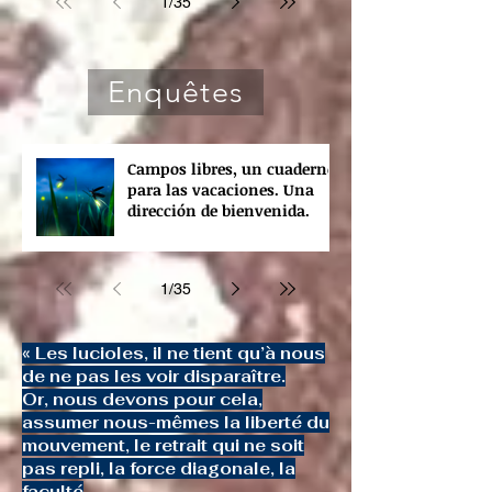
1
/
35
Enquêtes
Campos libres, un cuaderno
para las vacaciones. Una
dirección de bienvenida.
1
/
35
« Les lucioles, il ne tient qu’à nous
de ne pas les voir disparaître.
Or, nous devons pour cela,
assumer nous-mêmes la liberté du
mouvement, le retrait qui ne soit
pas repli, la force diagonale, la
faculté