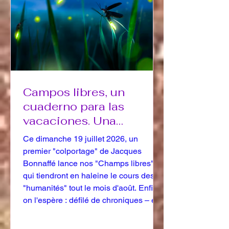
Campos libres, un
cuaderno para las
vacaciones. Una
dirección de bienvenida.
Ce dimanche 19 juillet 2026, un
premier "colportage" de Jacques
Bonnaffé lance nos "Champs libres",
qui tiendront en haleine le cours des
"humanités" tout le mois d'août. Enfin,
on l'espère : défilé de chroniques – et
pourquoi pas une fanfare. Maintenant,
c'est à VOUS de jouer.