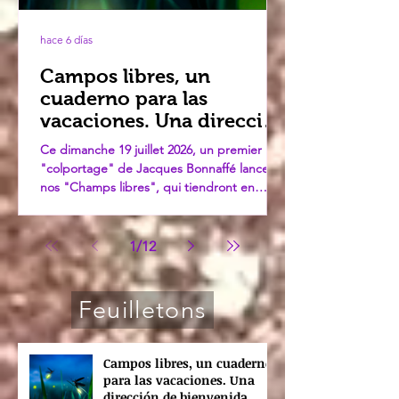
hace 6 días
Campos libres, un
cuaderno para las
vacaciones. Una dirección
de bienvenida.
Ce dimanche 19 juillet 2026, un premier
"colportage" de Jacques Bonnaffé lance
nos "Champs libres", qui tiendront en
haleine le cours des "humanités" tout le
mois d'août. Enfin, on l'espère : défilé de
chroniques – et pourquoi pas une fanfare.
1
/
12
Maintenant, c'est à VOUS de jouer.
Feuilletons
Campos libres, un cuaderno
para las vacaciones. Una
dirección de bienvenida.