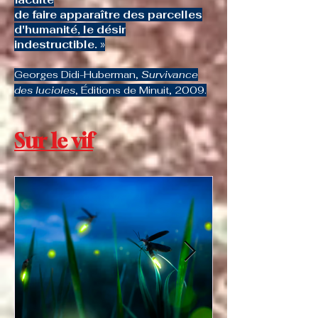
de faire apparaître des parcelles
d'humanité, le désir
indestructible.
»
Georges Didi-Huberman,
Survivance
des lucioles
, Éditions de Minuit, 2009.
Sur le vif