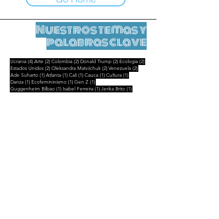
Nuestros temas y
palabras clave
4 entradas
2 entradas
2 entradas
2 entradas
2 entradas
Ucrania
(4)
Arte
(2)
Colombia
(2)
Donald Trump
(2)
Ecologia
(2)
2 entradas
2 entradas
2 entradas
Estados Unidos
(2)
Oleksandra Matviichuk
(2)
Venezuela
(2)
1 entrada
1 entrada
1 entrada
1 entrada
1 entrada
Ade Suharto
(1)
Atlanta
(1)
Cali
(1)
Cauca
(1)
Cultura
(1)
1 entrada
1 entrada
1 entrada
Danza
(1)
Ecofemininismo
(1)
Gen Z
(1)
1 entrada
1 entrada
1 entrada
Guggenheim Bilbao
(1)
Isabel Ferreira
(1)
Jerika Brito
(1)
1 entrada
1 entrada
1 entrada
Madagascar
(1)
Maria Lvova-Belova
(1)
Marina Guzzo
(1)
1 entrada
1 entrada
Partido de los Niños
(1)
Siloe
(1)
Notas legales
Contactar
contact@leshumanites.org
Diseño del sitio :