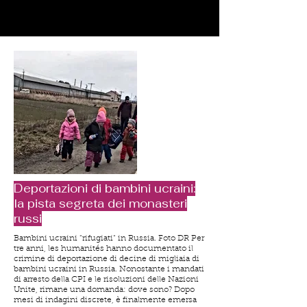
Deportazioni di bambini ucraini:
la pista segreta dei monasteri
russi
Bambini ucraini "rifugiati" in Russia. Foto DR Per tre anni, les humanités hanno documentato il crimine di deportazione di decine di migliaia di bambini ucraini in Russia. Nonostante i mandati di arresto della CPI e le risoluzioni delle Nazioni Unite, rimane una domanda: dove sono? Dopo mesi di indagini discrete, è finalmente emersa una rivelazione importante. Un numero significativo di questi bambini sarebbe tenuto prigioniero nei monasteri della Chiesa ortodossa russa, in particolare nella regione di Tver, dove indottrinamento, sfruttamento e pratiche criminali dilagano all'ombra del clero vicino al Cremlino. Ma dove sono? Da quando ho rivelato e iniziato a documentare il crimine di deportare bambini ucraini in Russia (riassunto QUI ), mi sono chiesto: dove sono? Si parla di 20.000 bambini deportati, ma ce ne sono senza dubbio molti di più. Nonostante lo zelo di Maria Lvova-Belova, commissaria presidenziale per i "diritti dell'infanzia" (sic), e di suo marito e mecenate, il miliardario fascista Konstantin Malofeev (che ha finanziato in particolare il Fronte Nazionale in Francia), un piccolo numero di loro (un migliaio, probabilmente molti meno) è stato "adottato" da famiglie russe. Prima che Trump tagliasse i loro finanziamenti, i ricercatori dell'Università di Yale sono riusciti a geolocalizzare circa 75 centri di internamento in Russia e Bielorussia. Ho attestato che alcuni bambini molto piccoli sono quasi certamente oggetto di "esperimenti medici" in strutture militari in Crimea, proprio come il "buon" Dr. Josef Mengele ad Auschwitz-Birkenau: chi si somiglia si accoppia. Inoltre, è dimostrato che i bambini ucraini, in particolare gli adolescenti, sono passati attraverso "campi ricreativi", anche in Cecenia, dove sono stati sottoposti a indottrinamento psicologico ("lavaggio del cervello") e militare. Tutto questo è già noto. Sappiamo anche (per chi segue le discipline umanistiche ) che una stretta collaboratrice di Maria Lova-Belova, Irina Rudnitskaya, presentata dalle autorità russe come un "esempio di virtù patriottica", è stata recentemente arrestata dalle stesse autorità per "traffico di minori": secondo le mie informazioni, si trattava di traffico di materiale pedopornografico, incluso il più piccolo (dai 3 ai 6 anni) tra i 12 bambini ucraini da lei "adottati" (leggi QUI ); una chioccia che era, soprattutto, una pappona... Grazie all'intervento di Melania Trump (Vladimir Putin, si dice, non sia immune al suo fascino), la Federazione Russa ha appena "restituito" sette bambini alle loro famiglie ucraine. Meglio di niente, ma 7 su 20.000 non sono certo sufficienti. L'indagine umanistica , condotta da settembre 2022 e meticolosamente documentata e documentata, ha svolto un ruolo significativo: da marzo 2023, Vladimir Putin e Maria Lvova-Belova sono stati oggetto di mandati di arresto emessi dalla Corte penale internazionale. Anche se si raggiungesse un accordo di pace (il che è improbabile), questi mandati di arresto rimarrebbero in vigore, come hanno sottolineato il 5 dicembre i procuratori aggiunti della CPI Mam Mandaye Niang (Senegal) e Najat Shameen Khan (Fiji). Il 3 dicembre, l'Assemblea generale delle Nazioni Unite ha adottato la risoluzione A/ES-11/L.16/Rev.1 (proposta da Ucraina, Danimarca, Gran Bretagna, Germania e Canada) con 91 voti favorevoli, 12 contrari e 57 astensioni. La risoluzione chiede alla Federazione Russa di garantire il rimpatrio immediato, sicuro e incondizionato di tutti i minori ucraini trasferiti o deportati con la forza. Esorta inoltre Mosca a cessare immediatamente le pratiche di separazione delle famiglie e a "modificare lo status personale dei bambini" attraverso la cittadinanza, l'adozione, l'affidamento o l'indottrinamento. I 12 paesi che hanno votato contro la risoluzione sono stati: Russia, Bielorussia, Nicaragua, Siria, Eritrea, Mali, Zimbabwe, Sudan, Repubblica Centrafricana, Burundi, Cuba e, prevedibilmente, Corea del Nord. Secondo il Centro Regionale per i Diritti Umani (Kiev), che ha testimoniato davanti a una commissione del Congresso degli Stati Uniti, un ragazzo di 12 anni proveniente dalla regione occupata di Donetsk e una ragazza di 16 anni di Simferopol sono stati inviati al campo di Songdowon, sulla costa orientale della Corea del Nord, a circa 9.000 km dall'Ucraina. Le organizzazioni ucraine e internazionali interpretano questi trasferimenti come un'estensione del più ampio sistema di deportazione e rieducazione di migliaia di bambini ucraini verso Russia, Bielorussia e ora, in alcuni casi documentati, Corea del Nord (leggi QUI ). Questi "pochi casi", pur componendo gradualmente il puzzle, non forniscono ancora un quadro completo. E la domanda continua a tormentarmi e a tormentarmi: dove sono questi 20.000 (almeno) bambini deportati? Che tipo di "logistica" c'è per gestire un numero simile? Orfanotrofi e altri "sanatori"? Va bene, ma non basta. Per otto mesi (almeno), ho condotto questa indagine in segreto, con scarsi risultati: è come cercare un ago in un pagliaio – un pagliaio, va detto, a cui né l'UNICEF né la Croce Rossa Internazionale hanno accesso (rifiutato da Putin). Ma stasera, l'indagine ha appena fatto un enorme passo avanti. La maggior parte di questi bambini è tenuta prigioniera, nel massimo segreto, in... monasteri ortodossi russi! Continuerò con queste rivelazioni esclusive nei prossimi giorni. Per ora, mi concentrerò sull'Oblast' di Tver', nella parte centro-nord-occidentale della Russia europea, tra Mosca e San Pietroburgo, nella vasta pianura dell'Europa orientale. La regione è nota per le sue foreste, i numerosi laghi (ad esempio, il lago Seliger) e parte delle colline del Valdaj . Diversi importanti fiumi europei, tra cui il Volga, nascono qui. Alla confluenza dei fiumi Volga e Tvertsa, circa 180 km a nord-ovest di Mosca, la città di Tver' concentra la maggior parte delle infrastrutture amministrative, culturali e di trasporto della regione. Ci sono diversi importanti monasteri e conventi ortodossi nell'Oblast' di Tver', alcuni direttamente a Tver' e altri in città più piccole della regione. Sono riuscito a identificarne tre, dove attualmente sono detenuti bambini ucraini: Il Convento di Santa Caterina ( Svato-Ekaterininskiy), situato In via Kropotkina 19/2 , a Tver, si trova un convento femminile (nella foto sotto) con una chiesa e alcuni edifici monastici nel centro del tessuto urbano. L'attuale monastero fu fondato nel 1996 attorno a una più antica chiesa di Santa Caterina, costruita alla fine del XVIII secolo, chiusa durante l'era sovietica, poi riaperta al culto alla fine degli anni '80 prima di essere incorporata nel nuovo convento. Si dice che vi siano tenuti circa cinquanta bambini. Il Grande Monastero di Boris e Gleb (Борисоглебский монастырь), situato in via Staritskaya 7 a Toržok, è elencato sui siti web di mappatura come "Monastero dei Santi Martiri e Soffritori della Passione Boris e Gleb" o "Monastero Novotoržskij Borisoglebskij". Questo storico complesso monastico si affaccia sul fiume Tvertsa, nel centro di Toržok (foto sotto). È uno dei monasteri più antichi della Russia ed è ora dichiarato patrimonio culturale di importanza federale. Il complesso comprende diverse chiese ed edifici. Si ritiene che vi siano detenuti circa cento bambini. Il più importante è il monastero Bogoroditse-Rozhdestvenskiy ( Тверской Христорождественский женский монастырь) , situato in via Proletarskiy poselok 1, a Tver. È il monastero più antico della Russia. Fondato dal Granduca Vsevolod III di Vladimir, fu il luogo di sepoltura del generale e sant'Aleksandr Nevskij. Durante l'era sovietica, fu utilizzato come ufficio per i servizi segreti sovietici, ma in seguito è stato restaurato e ora ospita monaci. La terra di Tver ha dato i natali a più di 150 santi e patroni, che "rappresentano la gloria e l'onore di tutta la Russia ortodossa". Tra questi: Mikhail Yaroslavich, principe di Tver, uno dei primi a preparare l'unificazione delle terre russe. Un annesso di questo vasto edificio, in fase di ristrutturazione, avrebbe ospitato dai 150 ai 200 bambini ucraini, sottoposti a indottrinamento o peggio. Di recente, il 7 dicembre, alcuni di loro hanno partecipato a una "lezione" presso la Cattedrale dell'Ascensione di Tver, nell'ambito della scuola domenicale "Zernyshki dobra" ("Semi di Gentilezza"). Dopo aver "studiato" l'opera del classico russo Aleksandr Kuprin, "Il Dottore Meraviglioso", che "tratta del più importante comandamento cristiano, la misericordia", questi bambini ucraini sono stati costretti a partecipare all'attività creativa "Auguri di Capodanno al Difensore della Patria". In breve, hanno dovuto scrivere lettere di auguri e creare disegni per i soldati russi che combattevano contro il loro stesso Paese (foto sotto). Anche a Tver, in questi giorni, altri bambini sono stati costretti a partecipare all'ottavo Festival internazionale del cinema ortodosso "Cuore russo" ("Русское сердце", foto sotto). Un festival che "tradizionalmente sottolinea non la funzione di intrattenimento, ma quella educativa del cinema: i film selezionati per il programma sollevano questioni di moralità e forza spirituale, di amore per l'umanità e rivelano i veri valori spirituali ortodossi". Si considerino, ad esempio, i titoli di alcuni dei film proiettati (e premiati): Capitano di Quarto Grado ("Капитан четвертого ранга"), diretto da Ilya Kazankov (Илья Казанков)), vincitore del Premio del Pubblico; o Our Own. Ballata sulla guerra ("СВОИ. Баллада о войне"), del "regista" Artem Artemov (Артема Артемова), ufficiale che combatte nel Donbass dal 2022 (foto sotto). Il suo film, distribuito sulla piattaforma Okko e in sale cinematografiche selezionate in Russia e nei territori occupati, ritrae un gruppo di operatori di droni russi in prima linea, con personaggi ispirati a combattenti reali, presentati come eroi sacrificali . È ampiamente promosso dai media statali e filo-Cremlino come il "primo film realistico sull'operazione militare speciale", con una narrazione autop