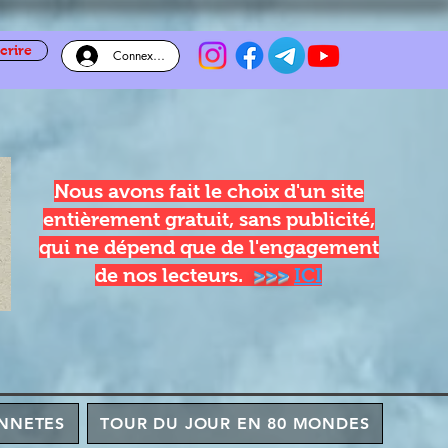
crire
Connexion
Nous avons fait le choix d'un site
entièrement gratuit, sans publicité,
qui ne dépend que de l'engagement
de nos lecteurs.
>>>
ICI
NNETES
TOUR DU JOUR EN 80 MONDES