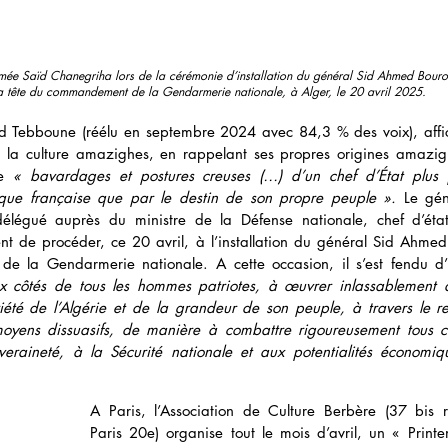
rmée Saïd Chanegriha lors de la cérémonie d’installation du général Sid Ahmed Bou
a tête du commandement de la Gendarmerie nationale, à Alger, le 20 avril 2025.
d Tebboune (réélu en septembre 2024 avec 84,3 % des voix), affic
à la culture amazighes, en rappelant ses propres origines amazig
e 
« bavardages et postures creuses (…) d’un chef d’État plus 
tique française que par le destin de son propre peuple ».
 Le gén
élégué auprès du ministre de la Défense nationale, chef d’état
ent de procéder, ce 20 avril, à l’installation du général Sid Ahm
x côtés de tous les hommes patriotes, à œuvrer inlassablement d
iété de l’Algérie et de la grandeur de son peuple, à travers le r
 moyens dissuasifs, de manière à combattre rigoureusement tous c
uveraineté, à la Sécurité nationale et aux potentialités économiq
A Paris, l’Association de Culture Berbère (37 bis r
Paris 20e) organise tout le mois d’avril, un « Printe