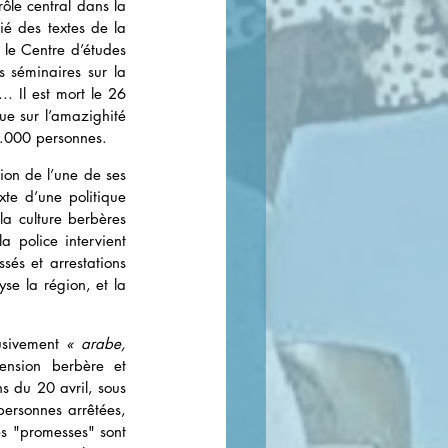
ôle central dans la 
ié des textes de la 
le Centre d’études 
 séminaires sur la 
 Il est mort le 26 
ue sur l’amazighité 
0.000 personnes.
on de l’une de ses 
xte d’une politique 
a culture berbères 
 police intervient 
és et arrestations 
se la région, et la 
usivement 
« arabe, 
ension berbère et 
s du 20 avril, sous 
ersonnes arrêtées, 
s "promesses" sont 