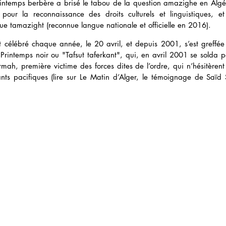
Printemps berbère a brisé le tabou de la question amazighe en Algér
our la reconnaissance des droits culturels et linguistiques, et
angue tamazight (reconnue langue nationale et officielle en 2016).
t célébré chaque année, le 20 avril, et depuis 2001, s’est greffé
 Printemps noir ou "Tafsut taferkant", qui, en avril 2001 se solda p
ah, première victime des forces dites de l’ordre, qui n’hésitèrent 
ants pacifiques (lire sur Le Matin d’Alger, le témoignage de Saïd S