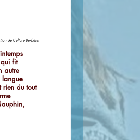
tion de Culture Berbère.
rintemps 
ui fit 
n autre 
a langue 
rien du tout 
orme 
dauphin, 