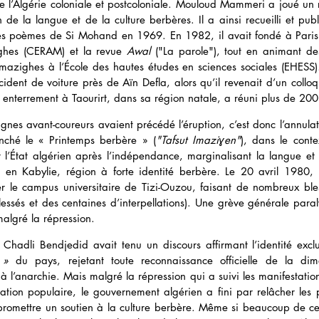
e l’Algérie coloniale et postcoloniale. Mouloud Mammeri a joué un r
n de la langue et de la culture berbères. Il a ainsi recueilli et publ
es poèmes de Si Mohand en 1969. En 1982, il avait fondé à Paris 
ghes (CERAM) et la revue 
Awal
 ("La parole"), tout en animant des
 amazighes à l’École des hautes études en sciences sociales (EHESS)…
dent de voiture près de Aïn Defla, alors qu’il revenait d’un colloq
enterrement à Taourirt, dans sa région natale, a réuni plus de 20
nes avant-coureurs avaient précédé l’éruption, c’est donc l’annulati
nché le « Printemps berbère » (
"Tafsut Imaziɣen"
), dans le conte
l’État algérien après l’indépendance, marginalisant la langue et l
n Kabylie, région à forte identité berbère. Le 20 avril 1980, la
 le campus universitaire de Tizi-Ouzou, faisant de nombreux bless
ssés et des centaines d’interpellations). Une grève générale paraly
malgré la répression.
t Chadli Bendjedid avait tenu un discours affirmant l’identité excl
 »
 du pays, rejetant toute reconnaissance officielle de la dim
à l’anarchie. Mais malgré la répression qui a suivi les manifestation
sation populaire, le gouvernement algérien a fini par relâcher les p
t promettre un soutien à la culture berbère. Même si beaucoup de ce