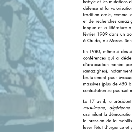
kabyle et les mutations d
défense et la valorisatio
tradition orale, comme l
et de recherches amazi
langue et la littérature
février 1989 dans un acci
à Oujda, au Maroc. Son 
En 1980, même si des sig
conférences qui a décle
d’arabisation menée par 
(amazighes), notamment e
brutalement pour évacuer
massives (plus de 450 ble
contestation se poursuit 
Le 17 avril, le présiden
musulmane, algérienne
assimilant la démocratie 
la pression de la mobili
lever l’état d’urgence e