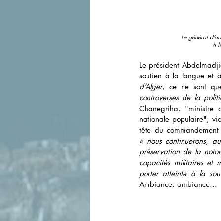
Le général d’a
à l
Le président Abdelmadji
soutien à la langue et 
d’Alger
, ce ne sont qu
controverses de la poli
Chanegriha, "ministre d
nationale populaire", vi
« nous continuerons, au
préservation de la notor
capacités militaires et
porter atteinte à la so
Ambiance, ambiance...