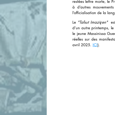
restées lettre morte, le 
à d’autres mouvements p
l’officialisation de la l
Le 
"Tafsut Imaziɣen"
  es
d’un autre printemps, le
le jeune Massinissa Guerm
réelles sur des manifest
avril 2025. 
ICI
).