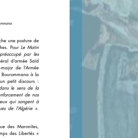
rommana 
he une posture de 
hes. Pour 
Le Matin 
préoccupé par les 
éral d’armée Saïd 
-major de l’Armée 
ed Bourommana à la 
tête du commandement de la Gendarmerie nationale. A cette occasion, il s’est fendu d’un petit discours : 
ans le sens de la 
enforcement de nos 
eux qui songent à 
ues de l’Algérie »
. 
ue des Maronites, 
mps des Libertés » 