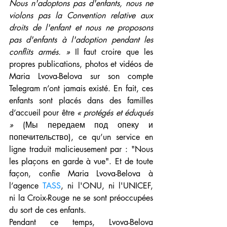
Nous n'adoptons pas d'enfants, nous ne 
violons pas la Convention relative aux 
droits de l'enfant et nous ne proposons 
pas d'enfants à l'adoption pendant les 
conflits armés. »
 Il faut croire que les 
propres publications, photos et vidéos de 
Maria Lvova-Belova sur son compte 
Telegram n’ont jamais existé. En fait, ces 
enfants sont placés dans des familles 
d’accueil pour être 
« protégés et éduqués 
»
 (Мы передаем под опеку и 
попечительство), ce qu’un service en 
ligne traduit malicieusement par : "Nous 
les plaçons en garde à vue". Et de toute 
façon, confie Maria Lvova-Belova à 
l’agence 
TASS
, ni l'ONU, ni l'UNICEF, 
ni la Croix-Rouge ne se sont préoccupées 
du sort de ces enfants. 
Pendant ce temps, Lvova-Belova 