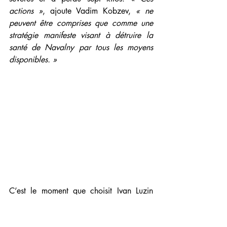
actions »
, ajoute Vadim Kobzev, 
« ne 
peuvent être comprises que comme une 
stratégie manifeste visant à détruire la 
santé de Navalny par tous les moyens 
disponibles. »
C’est le moment que choisit Ivan Luzin 
(photo ci-contre), ancien membre de 
l'équipe d'Alexeï Navalny à Kaliningrad, 