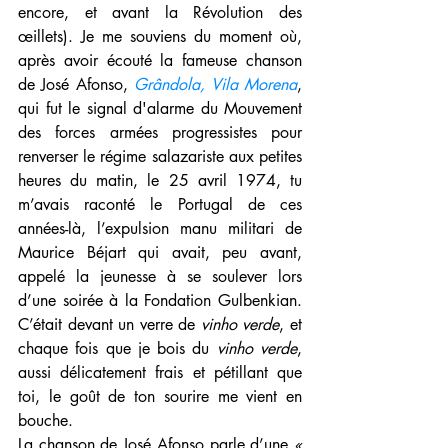
encore, et avant la Révolution des 
œillets). Je me souviens du moment où, 
après avoir écouté la fameuse chanson 
de José Afonso, 
Grândola, Vila Morena
, 
qui fut le signal d'alarme du Mouvement 
des forces armées progressistes pour 
renverser le régime salazariste aux petites 
heures du matin, le 25 avril 1974, tu 
m’avais raconté le Portugal de ces 
années-là, l’expulsion manu militari de 
Maurice Béjart qui avait, peu avant, 
appelé la jeunesse à se soulever lors 
d’une soirée à la Fondation Gulbenkian. 
C’était devant un verre de 
vinho verde
, et 
chaque fois que je bois du 
vinho verde
, 
aussi délicatement frais et pétillant que 
toi, le goût de ton sourire me vient en 
bouche.
La chanson de José Afonso parle d’une 
« 