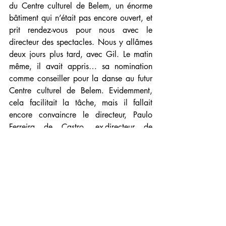
du Centre culturel de Belem, un énorme 
bâtiment qui n’était pas encore ouvert, et 
prit rendez-vous pour nous avec le 
directeur des spectacles. Nous y allâmes 
deux jours plus tard, avec Gil. Le matin 
même, il avait appris… sa nomination 
comme conseiller pour la danse au futur 
Centre culturel de Belem. Evidemment, 
cela facilitait la tâche, mais il fallait 
encore convaincre le directeur, Paulo 
Ferreira de Castro, ex-directeur de 
l’Opéra de Lisbonne. Je nous revois, dans 
le bureau de ce dernier, expliquait en 
quoi consistait le Skite : un projet 
artistique, esthétique et politique. 
« C’est 
très bien »
, opina Paulo Ferreira de 
Castro, tout en ajoutant : 
« mais je ne 
suis pas sûr qu’il y ait ici les espaces 
pour cela »
. 
« Mais si »
, répondis-je du 