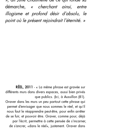
démarche, 
« cherchant ainsi, entre 
illogisme et profond désir d’absolu, le 
point où le présent rejoindrait l’éternité. »
RÉEL, 2011 
- « La même phrase est gravée sur 
différents murs dans divers espaces, aussi bien privés 
que publics. (Ici, à Aussillon (81). 
Graver dans les murs un peu partout cette phrase qui 
permet d’envisager que nous sommes le réel, et qu’il 
nous faut le réapprendre peut-être, pour enfin arrêter 
de se fuir, et pouvoir être. Graver, comme pour, déjà 
par l’écrit, permettre à cette pensée de s’incarner,
 de s’ancrer, «dans le réel», justement. Graver dans 