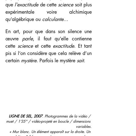
que 
l’exactitude
 de cette 
science
 soit plus 
expérimentale voire alchimique 
qu’algébrique ou 
calculante
… 
En art, pour que dans son silence une 
œuvre 
parle
, il faut qu’elle contienne 
cette 
science 
et cette 
exactitude
. Et tant 
pis si l’on considère que cela relève d’un 
certain 
mystère
. Parfois le mystère 
sait
. 
LIGNE DE SEL, 2007
. Photogrammes de la vidéo / 
muet / 1'35'' / vidéo-projeté en boucle / dimensions 
variables.
 « Mur blanc. Un élément apparaît sur la droite. Un 