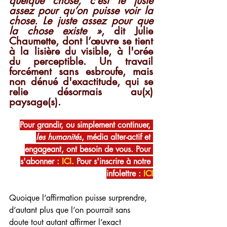
quelque chose, c’est le juste 
assez pour qu’on puisse voir la 
chose. Le juste assez pour que 
la chose existe »
, dit Julie 
Chaumette, dont l’œuvre se tient 
à la lisière du visible, à l'orée 
du perceptible. Un travail 
forcément sans esbroufe, mais 
non dénué d'exactitude, qui se 
relie désormais au(x) 
paysage(s). 
Pour grandir, ou simplement continuer, 
les humanités
, média alter-actif et 
engageant, ont besoin de vous. Pour 
s'abonner : 
ICI
. Pour s'inscrire à notre 
infolettre : 
ICI
Quoique l’affirmation puisse surprendre, 
d’autant plus que l’on pourrait sans 
doute tout autant affirmer l’exact 