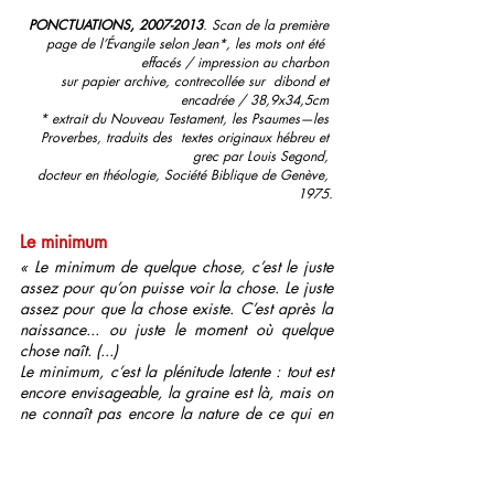
PONCTUATIONS, 2007-2013
. Scan de la première 
page de l’Évangile selon Jean*, les mots ont été  
effacés / impression au charbon 
sur papier archive, contrecollée sur  dibond et 
encadrée / 38,9x34,5cm 
* extrait du Nouveau Testament, les Psaumes—les 
Proverbes, traduits des  textes originaux hébreu et 
grec par Louis Segond, 
docteur en théologie, Société Biblique de Genève, 
1975.
Le minimum
« Le minimum de quelque chose, c’est le juste 
assez pour qu’on puisse voir la chose. Le juste 
assez pour que la chose existe. C’est après la 
naissance... ou juste le moment où quelque 
chose naît. (...)
Le minimum, c’est la plénitude latente : tout est 
encore envisageable, la graine est là, mais on 
ne connaît pas encore la nature de ce qui en 
sortira.
Pour qu’elle se développe, elle aura besoin de 
conditions favorables, d’être plantée dans une 