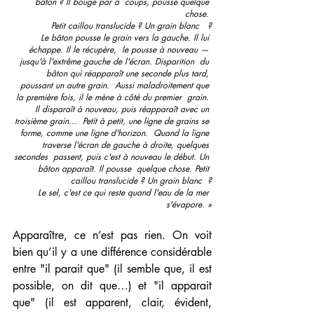
bâton ? Il bouge par à  coups, pousse quelque 
chose. 
Petit caillou translucide ? Un grain blanc   ?
 Le bâton pousse le grain vers la gauche. Il lui 
échappe. Il le récupère,  le pousse à nouveau — 
jusqu'à l'extrême gauche de l'écran. Disparition  du 
bâton qui réapparaît une seconde plus tard, 
poussant un autre grain.  Aussi maladroitement que 
la première fois, il le mène à côté du premier  grain. 
Il disparaît à nouveau, puis réapparaît avec un 
troisième grain…  Petit à petit, une ligne de grains se 
forme, comme une ligne d'horizon.  Quand la ligne 
traverse l'écran de gauche à droite, quelques 
secondes  passent, puis c'est à nouveau le début. Un 
bâton apparaît. Il pousse  quelque chose. Petit 
caillou translucide ? Un grain blanc  ?
Le sel, c'est ce qui reste quand l'eau de la mer 
s'évapore. »
Apparaître, ce n’est pas rien. On voit 
bien qu’il y a une différence considérable 
entre "il parait que" (il semble que, il est 
possible, on dit que…) et "il apparait 
que" (il est apparent, clair, évident, 