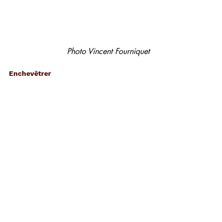
Photo Vincent Fourniquet
Enchevêtrer
Corps organique. Photo Stéphanie 
Cailleau