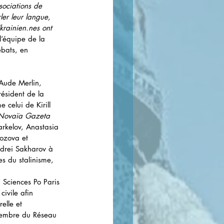
sociations de 
er leur langue, 
krainien.nes ont 
 l’équipe de la 
bats, en 
r Aude Merlin, 
résident de la 
celui de Kirill 
Novaïa Gazeta
arkelov, Anastasia 
ozova et 
ndrei Sakharov à 
s du stalinisme, 
 Sciences Po Paris 
ivile afin 
elle et 
membre du Réseau 