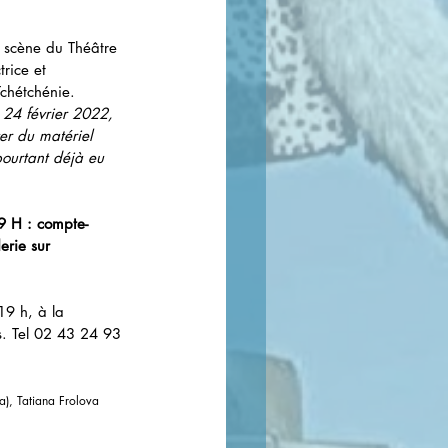
n scène du Théâtre 
rice et 
chétchénie. 
 24 février 2022, 
er du matériel 
 pourtant déjà eu 
19 H : compte-
erie sur
9 h, à la 
. Tel 02 43 24 93 
a), Tatiana Frolova 