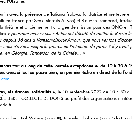
vec l’Ukraine.
nfin avec la présence de Tatiana Frolova, fondatrice et metteure e
i en France par Sens interdits à Lyon) et Bleuenn Isambard, traduct
e du théâtre et anciennement chargée de mission pour des ONG en T
ire 
« pourquoi avons-nous subitement décidé de quitter la Russie le
ons depuis 36 ans à Komsomolsk-sur-Amour, que nous venions d’achet
e nous n’avions jusque-là jamais eu l’intention de partir ? Il y avait
ie, en Géorgie, l’annexion de la Crimée… »
sentes tout au long de cette journée exceptionnelle, de 10 h 30 à 
ue, avec si tout se passe bien, un premier écho en direct de la Fond
a.com
res, résistances, solidarités »
, le 10 septembre 2022 de 10 h 30 à 1
ÉE LIBRE - COLLECTE DE DONS au profit des organisations invitées
rie.fr
che à droite, Kirill Martynov (photo DR), Alexandre Tcherkassov (photo Radio Canad