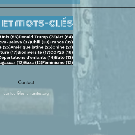
endant
 et mots-clés
sts
86 posts
73 posts
64 posts
-Unis
(86)
Donald Trump
(73)
Art
(64)
37 posts
33 posts
32 posts
ova-Belova
(37)
Chili
(33)
France
(32)
25 posts
25 posts
21 posts
e
(25)
Amérique latine
(25)
Chine
(21)
ts
17 posts
17 posts
16 posts
ature
(17)
Biodiversité
(17)
COP26
(16)
14 posts
14 posts
13 posts
Déportations d'enfants
(14)
Butô
(13)
osts
12 posts
12 posts
12 posts
agascar
(12)
Gaza
(12)
Féminisme
(12)
Contact
contact@leshumanites.org