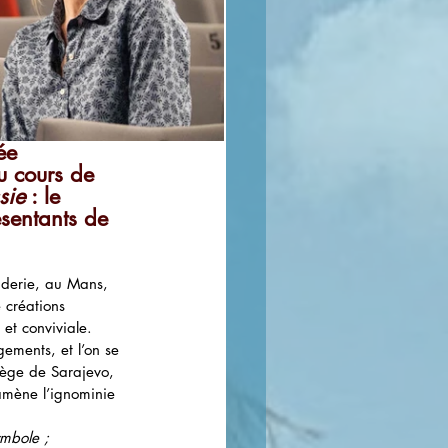
ée 
u cours de 
sie
 : le 
sentants de 
nderie, au Mans, 
 créations 
et conviviale. 
ements, et l’on se 
siège de Sarajevo, 
ramène l’ignominie 
ymbole ; 