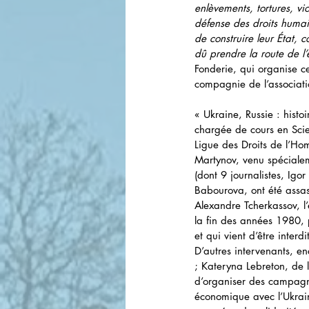
enlèvements, tortures, vi
défense des droits humai
de construire leur État, 
dû prendre la route de l’
Fonderie, qui organise c
compagnie de l’associat
« Ukraine, Russie : histoi
chargée de cours en Scien
Ligue des Droits de l’Ho
Martynov, venu spécialeme
(dont 9 journalistes, Igo
Babourova, ont été assa
Alexandre Tcherkassov, l
la fin des années 1980, 
et qui vient d’être interd
D’autres intervenants, e
; Kateryna Lebreton, de l
d’organiser des campagnes
économique avec l’Ukrai