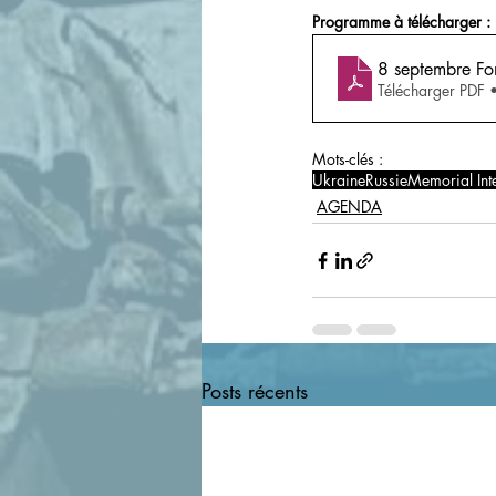
Programme à télécharger :
8 septembre Fo
Télécharger PDF
Mots-clés :
Ukraine
Russie
Memorial Int
AGENDA
Posts récents