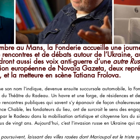
bre au Mans, la Fonderie accueille une journ
 rencontres et de débats autour de l’Ukraine, a
ndront aussi des voix anti-guerre d’une 
autre Rus
dition européenne de Novaïa Gazeta, deux repré
et la metteure en scène Tatiana Frolova.
e son nom l’indique, devenue ensuite succursale automobile, la Fo
 du Théâtre du Radeau. Un havre et une forge, de résidences et de
e rencontres publiques qui savent s’y épanouir de façon chaleureuse 
ce Chable, les fondateurs du lieu, ont de surcroit le sens des engag
 par le Radeau dans la mobilisation artistique et citoyenne lors du 
lus de vingt ans. Aujourd’hui, c’est l’invasion russe en Ukraine qui 
ursuivent, laissant des villes rasées dont Marioupol est le triste s