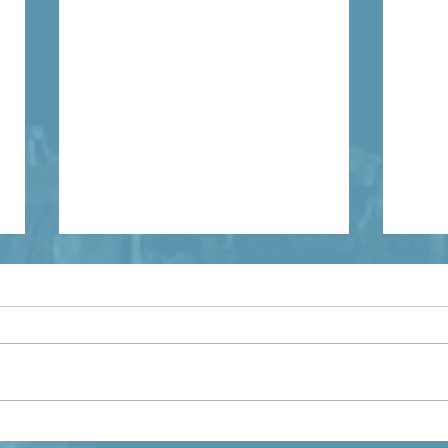
Russie : les monastères
14 j