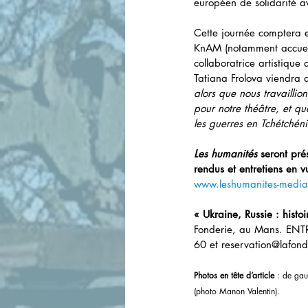
européen de solidarité a
Cette journée comptera e
KnAM (notamment accueill
collaboratrice artistiqu
Tatiana Frolova viendra d
alors que nous travailli
pour notre théâtre, et qu
les guerres en Tchétchén
Les humanités
 seront pré
rendus et entretiens en v
www.leshumanites-medi
« Ukraine, Russie : histoi
Fonderie, au Mans. ENTR
60 et reservation@lafonde
Photos en tête d’article
 : de gau
(photo Manon Valentin).