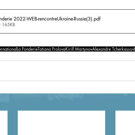
nderie 2022-WEB-rencontreUkraine-Russie(3)
.pdf
 • 165KB
ernational
La Fonderie
Tatiana Frolova
Kirill Martynov
Alexandre Tcherkassov