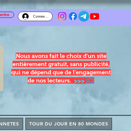
crire
Connexion
Nous avons fait le choix d'un site
entièrement gratuit, sans publicité,
qui ne dépend que de l'engagement
de nos lecteurs.
>>>
ICI
NNETES
TOUR DU JOUR EN 80 MONDES