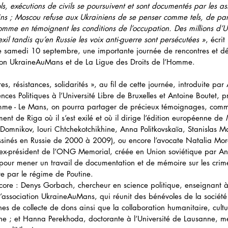
ols, exécutions de civils se poursuivent et sont documentés par les as
ns ; Moscou refuse aux Ukrainiens de se penser comme tels, de parl
comme en témoignent les conditions de l’occupation. Des millions d’U
exil tandis qu’en Russie les voix anti-guerre sont persécutées »
, écrit
e samedi 10 septembre, une importante journée de rencontres et dé
ion UkraineAuMans et de La Ligue des Droits de l’Homme. 
res, résistances, solidarités », au fil de cette journée, introduite pa
ces Politiques à l’Université Libre de Bruxelles et Antoine Boutet, p
mme - Le Mans, on pourra partager de précieux témoignages, comme 
nt de Riga où il s’est exilé et où il dirige l’édition européenne de 
r Domnikov, Iouri Chtchekotchikhine, Anna Politkovskaïa, Stanislas M
ssinés en Russie de 2000 à 2009), ou encore l’avocate Natalia Mor
’ex-président de l’ONG Memorial, créée en Union soviétique par A
pour mener un travail de documentation et de mémoire sur les crime
ite par le régime de Poutine.
ncore : Denys Gorbach, chercheur en science politique, enseignant à
’association UkraineAuMans, qui réunit des bénévoles de la société c
 de collecte de dons ainsi que la collaboration humanitaire, cultur
ne ; et Hanna Perekhoda, doctorante à l’Université de Lausanne, 