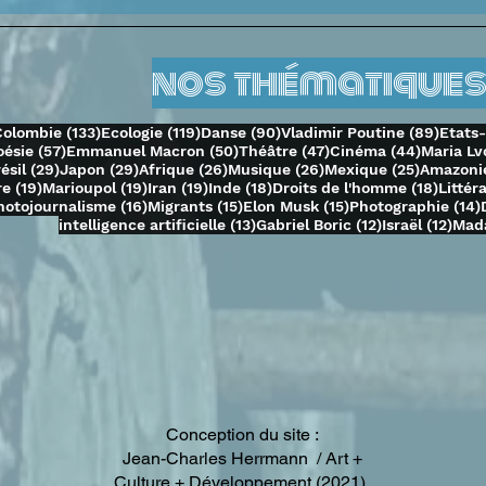
de la honte (enquête
déf
exclusive)
nos thématiques
69 posts
133 posts
119 posts
90 posts
89 po
Colombie
(133)
Ecologie
(119)
Danse
(90)
Vladimir Poutine
(89)
Etats
3 posts
57 posts
50 posts
47 posts
44 posts
oésie
(57)
Emmanuel Macron
(50)
Théâtre
(47)
Cinéma
(44)
Maria Lv
 posts
29 posts
29 posts
26 posts
26 posts
25 posts
ésil
(29)
Japon
(29)
Afrique
(26)
Musique
(26)
Mexique
(25)
Amazoni
ts
19 posts
19 posts
19 posts
18 posts
18 pos
re
(19)
Marioupol
(19)
Iran
(19)
Inde
(18)
Droits de l'homme
(18)
Littér
 posts
16 posts
15 posts
15 posts
hotojournalisme
(16)
Migrants
(15)
Elon Musk
(15)
Photographie
(14)
13 posts
12 posts
12 p
intelligence artificielle
(13)
Gabriel Boric
(12)
Israël
(12)
Mad
Conception du site :
Jean-Charles Herrmann / Art +
Culture + Développement (2021),