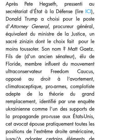
Après Pete Hegseth, pressenti au 
secrétariat d’État à la Défense (lire 
ICI
), 
Donald Trump a choisi pour le poste 
d'
Attorney General
, procureur général, 
équivalent du ministre de la Justice, un 
sacré zinizin dont le choix fait  pour le 
moins toussoter. Son nom ? Matt Gaetz. 
Fils de (d'un ancien sénateur), élu de 
Floride, membre influent du mouvement 
ultraconservateur 
Freedom Caucus
, 
opposé au droit à l’avortement, 
climatosceptique, pro-armes, complotiste 
adepte de la théorie du grand 
remplacement, identifié par une enquête 
ukrainienne comme l’un des supports de 
la propagande pro-russe aux États-Unis, 
cet avocat épouse pratiquement toutes les 
positions de l’extrême droite américaine, 
jusqu'à adopter certains éléments de 