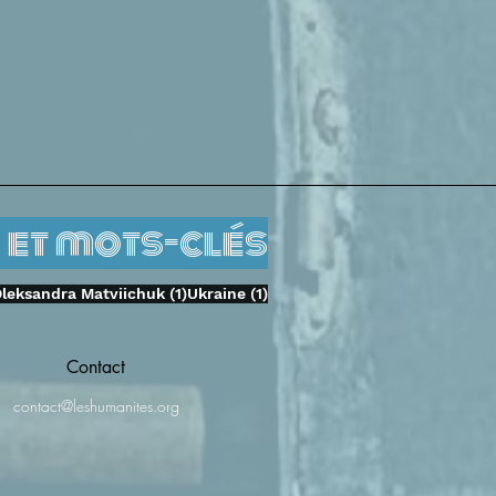
 et mots-clés
1 Beitrag
1 Beitrag
leksandra Matviichuk
(1)
Ukraine
(1)
Contact
contact@leshumanites.org