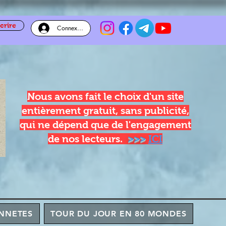
crire
Connexion
Nous avons fait le choix d'un site
entièrement gratuit, sans publicité,
qui ne dépend que de l'engagement
de nos lecteurs.
>>>
ICI
NNETES
TOUR DU JOUR EN 80 MONDES