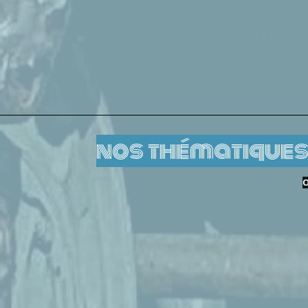
nos thématiques
O