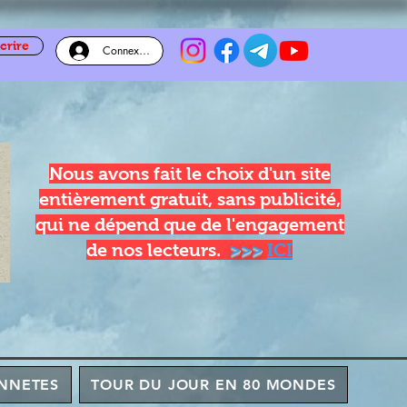
crire
Connexion
Nous avons fait le choix d'un site
entièrement gratuit, sans publicité,
qui ne dépend que de l'engagement
de nos lecteurs.
>>>
ICI
NNETES
TOUR DU JOUR EN 80 MONDES