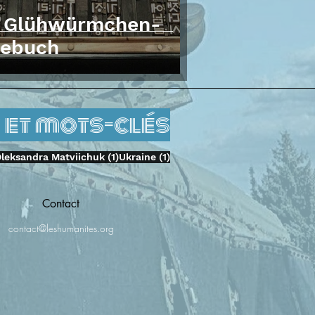
n Glühwürmchen-
gebuch
 et mots-clés
1 Beitrag
1 Beitrag
leksandra Matviichuk
(1)
Ukraine
(1)
Contact
contact@leshumanites.org