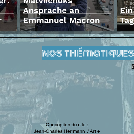
er:
Matviichuks
Ansprache an
Ei
r
Emmanuel Macron
Ta
nos thématiques
O
Conception du site :
Jean-Charles Herrmann / Art +