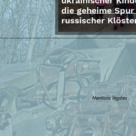
ukrainischer Kind
die geheime Spur
russischer Klöste
Mentions légales