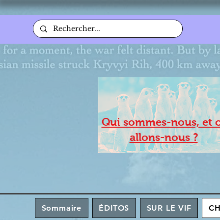
Qui sommes-nous, et 
allons-nous ?
Sommaire
ÉDITOS
SUR LE VIF
C